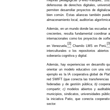
mejoras pedagógicas (Pérez-Vásquez, 2025
defensoras de derechos digitales, universi
permiten desarrollar proyectos de digitaliza
bien común. Estas alianzas también pueden
almacenamiento local, auditorías algorítmic
Además, en un mundo donde las escuelas enf
crecientes, resulta fundamental coordinar 
internacionales
como los proyectos de
soft
[2]
[3
en Venezuela,
Chamilo LMS en Perú,
interculturales o los repositorios abier
soberanía cognitiva y digital.
Además, hay experiencias en desarrollo qu
orientar un modelo educativo con una visi
ejemplo es la IA cooperativa global de
Pla
red SWIFT (que conecta las transferencias
federadas y de gestión pública;
b)
coopera
compartir;
c)
modelos abiertos y auditabl
municipios, sindicatos, universidades públi
la iniciativa Patio, que conecta cooperat
sector.