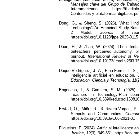
Mensajes clave del Grupo de Trabajo
Interamericano. https://thedialogu
Contenidos-y-plataformas-digitales.pd
Dong, G., & Sheng, S. (2026).
What Hind
Technology? An Empirical Study Base
2 Model.
Journal of Tea
https://doi.org/10.1123/jtpe.2025-0115
Duan, H., & Zhao, W. (2024). The effects of
onteachers’ perceived autonomy, pr
burnout.
International Review of R
https://doi.org/10.19173/irrodl.v25i3.7
Duque-Rodríguez, J. A., Piña-Ferrer, L. S.,
inteligencia artificial en educación.
Educación, Ciencia y Tecnología
,
11
(
Engeness, I., & Gamlem, S. M. (2025). 
Teachers in Technology-Rich Lea
https://doi.org/10.3390/educsci15081
Erstad, O., Miño, R., & Rivera-Vargas, P.
Schools and Communities.
Comuni
https://doi.org/10.3916/C66-2021-01
Filgueiras, F. (2024). Artificial intelligence
Justice
,
19
(3), 349-361.
https://doi.