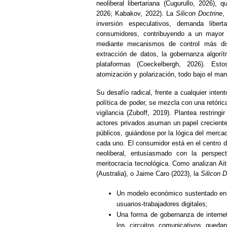
neoliberal libertariana (Cugurullo, 2026),
2026; Kabakov, 2022). La
Silicon Doctrine
,
inversión especulativos, demanda liber
consumidores, contribuyendo a un mayor co
mediante mecanismos de control más dis
extracción de datos, la gobernanza algorí
plataformas (Coeckelbergh, 2026). Est
atomización y polarización, todo bajo el man
Su desafío radical, frente a cualquier inte
política de poder, se mezcla con una retórica
vigilancia (Zuboff, 2019). Plantea restrin
actores privados asuman un papel creciente
públicos, guiándose por la lógica del merca
cada uno. El consumidor está en el centro d
neoliberal, entusiasmado con la perspe
meritocracia tecnológica. Como analizan Ait
(Australia), o Jaime Caro (2023), la
Silicon 
Un modelo económico sustentado en l
usuarios‑trabajadores digitales;
Una forma de gobernanza de internet 
los circuitos comunicativos queda