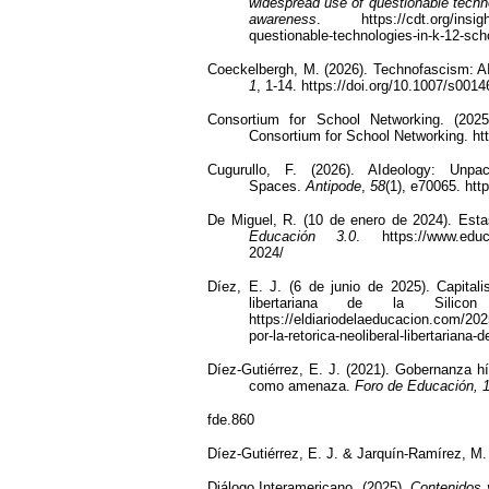
widespread use of questionable techn
awareness
. https://cdt.org/insight
questionable-technologies-in-k-12-sch
Coeckelbergh, M. (2026). Technofascism: AI
1
, 1-14. https://doi.org/10.1007/s001
Consortium for School Networking. (202
Consortium for School Networking. htt
Cugurullo, F. (2026). AIdeology: Unpac
Spaces.
Antipode
,
58
(1), e70065. htt
De Miguel, R. (10 de enero de 2024). Esta
Educación 3.0
. https://www.educa
2024/
Díez, E. J. (6 de junio de 2025). Capitalis
libertariana de la Silico
https://eldiariodelaeducacion.com/2025
por-la-retorica-neoliberal-libertariana-
Díez-Gutiérrez, E. J. (2021). Gobernanza hí
como amenaza.
Foro de Educación, 
fde.860
Díez-Gutiérrez, E. J. & Jarquín-Ramírez, M.
Diálogo Interamericano. (2025).
Contenidos y 