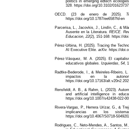
politics in emerging edtech ecologie
328. https://doi.org/10.3102/016237
OECD. (23 de enero de 2025).
T
https://doi.org/10.1787/ee6587fd-en
Parcerisa, L., Jacovkis, J., Lindín, C., & M
Ausente en la Literatura.
REICE. Rev
Educacion
,
22
(2), 151-168.
https://do
Pérez-Urbina, H. (2025). Tracing the Techno
AI Executive Elite.
arXiv.
https://doi
Pérez-Vásquez, M. A. (2025). El capitali
educativos globales.
Izquierdas
,
54
, 
Radtke-Bederode, I., & Meireles-Ribeiro, L.
impactos en la auton
https://doi.org/10.17163/alt.v20n2.20
Rensfeldt, A. B., & Rahm, L. (2023).
Automa
and artificial intelligence in educ
https://doi.org/10.1007/s42438-022-0
Rivera‑Vargas, P., Herrera Urízar, G., & Tre
implicancias en los sistema
https://doi.org/10.4067/S0718-50492
Rodrigues, C., Neto-Mendes, A., Santos, M.