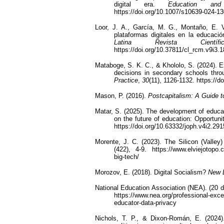
digital era.
Education and 
https://doi.org/10.1007/s10639-024-1
Loor, J. A., García, M. G., Montaño, E. 
plataformas digitales en la educaci
Latina Revista Científi
https://doi.org/10.37811/cl_rcm.v9i3
Mataboge, S. K. C., & Khololo, S. (2024).
E
decisions in secondary schools thro
Practice
,
30
(11), 1126-1132. https://
Mason, P. (2016).
Postcapitalism: A Guide t
Matar, S. (2025). The development of educati
on the future of education: Opportuni
https://doi.org/10.63332/joph.v4i2.291
Morente, J. C. (2023).
The Silicon (Valley
(422), 4-9. https://www.elviejotopo.co
big-tech/
Morozov, E. (2018).
Digital Socialism?
New 
National Education Association (NEA). (20 d
https://www.nea.org/professional-exce
educator-data-privacy
Nichols, T. P., & Dixon-Román, E. (2024