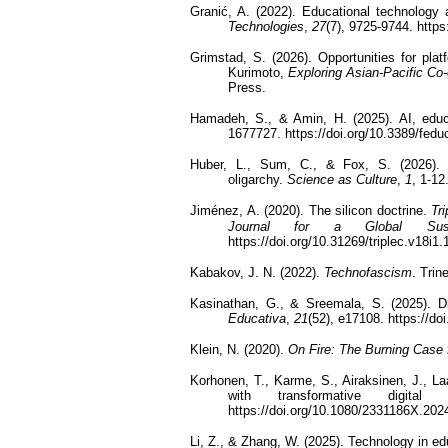
Granić, A. (2022). Educational technology
Technologies
,
27
(7), 9725-9744. http
Grimstad, S. (2026). Opportunities for pla
Kurimoto,
Exploring Asian-Pacific Co-
Press.
Hamadeh, S., & Amin, H. (2025). AI, educa
1677727. https://doi.org/10.3389/fed
Huber, L., Sum, C., & Fox, S. (2026).
oligarchy.
Science as Culture
,
1
, 1-12
Jiménez, A. (2020). The silicon doctrine.
Tr
Journal for a Global Susta
https://doi.org/10.31269/triplec.v18i1.
Kabakov, J. N. (2022).
Technofascism
. Trin
Kasinathan, G., & Sreemala, S. (2025). Dig
Educativa
,
21
(52), e17108. https://d
Klein, N. (2020).
On Fire: The Burning Case 
Korhonen, T., Karme, S., Airaksinen, J., La
with transformative digita
https://doi.org/10.1080/2331186X.20
Li, Z., & Zhang, W. (2025). Technology in e