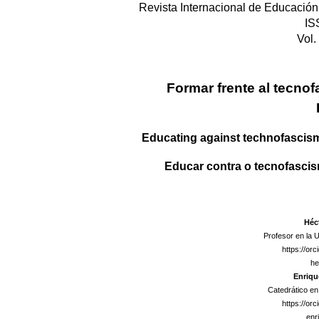
Revista Internacional de Educación 
IS
Vol.
Formar frente al tecnof
Educating against technofascism:
Educar contra o tecnofascis
Héc
Profesor en la 
https://or
he
Enriqu
Catedrático en
https://or
enr