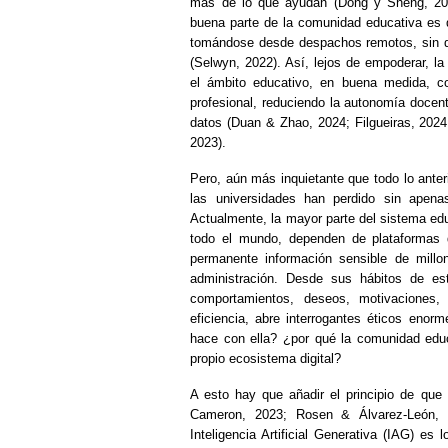
más de lo que ayudan (Dong y Sheng, 2026
buena parte de la comunidad educativa es q
tomándose desde despachos remotos, sin di
(Selwyn, 2022). Así, lejos de empoderar, la d
el ámbito educativo, en buena medida, c
profesional, reduciendo la autonomía docen
datos (Duan & Zhao, 2024; Filgueiras, 2024
2023).
Pero, aún más inquietante que todo lo anteri
las universidades han perdido sin apenas
Actualmente, la mayor parte del sistema ed
todo el mundo, dependen de plataformas d
permanente información sensible de millo
administración. Desde sus hábitos de est
comportamientos, deseos, motivaciones,
eficiencia, abre interrogantes éticos enor
hace con ella? ¿por qué la comunidad educ
propio ecosistema digital?
A esto hay que añadir el principio de que 
Cameron, 2023; Rosen & Álvarez-León, 2
Inteligencia Artificial Generativa (IAG) es