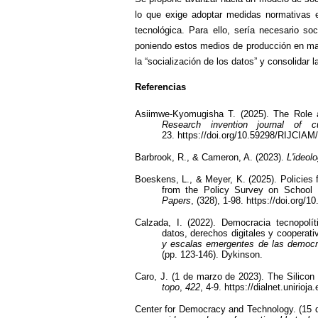
lo que exige adoptar medidas normativas en
tecnológica. Para ello, sería necesario soci
poniendo estos medios de producción en man
la “socialización de los datos” y consolidar 
Referencias
Asiimwe-Kyomugisha T. (2025). The Role a
Research invention journal of
23. https://doi.org/10.59298/RIJCIA
Barbrook, R., & Cameron, A. (2023).
L'ideolo
Boeskens, L., & Meyer, K. (2025). Policies f
from the Policy Survey on School 
Papers
, (328), 1-98. https://doi.org/
Calzada, I. (2022).
Democracia tecnopolít
datos, derechos digitales y cooperati
y escalas emergentes de las democr
(pp. 123-146). Dykinson.
Caro, J. (1 de marzo de 2023). The Silicon 
topo
,
422
, 4-9. https://dialnet.unirio
Center for Democracy and Technology. (15 