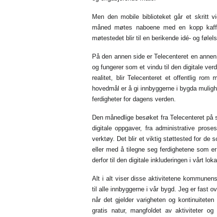
Men den mobile biblioteket går et skritt v
måned møtes naboene med en kopp kaffe f
møtestedet blir til en berikende idé- og føl
På den annen side er Telecenteret en anne
og fungerer som et vindu til den digitale ver
realitet, blir Telecenteret et offentlig rom 
hovedmål er å gi innbyggerne i bygda muligh
ferdigheter for dagens verden.
Den månedlige besøket fra Telecenteret på s
digitale oppgaver, fra administrative prose
verktøy. Det blir et viktig støttested for de
eller med å tilegne seg ferdighetene som er
derfor til den digitale inkluderingen i vårt lo
Alt i alt viser disse aktivitetene kommunen
til alle innbyggerne i vår bygd. Jeg er fast 
når det gjelder varigheten og kontinuitete
gratis natur, mangfoldet av aktiviteter og