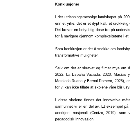
Konklusjoner
I det utdanningsmessige landskapet på 2000
enn et yrke; det er et dypt kall, et urokkeli
Det krever en betydelig dose tro på undervi
for å navigere gjennom kompleksitetene i et 
Som konklusjon er det å snakke om landsbys
transformative muligheter.
Selv om det er skrevet og filmet mye om de
2022; La España Vaciada, 2020; Macías y 
Moraleda-Ruano y Bernal-Romero, 2025), er b
for vi kan ikke tillate at skolene våre blir us
I disse skolene finnes det innovative måt
samfunnet vi er en del av. Et eksempel på de
anerkjent nasjonalt (Cenizo, 2019), som 
pedagogisk innovasjon.