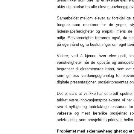
dynamikker som ofte har et lekende element,
aktiv deltakelse fra alle elever, uavhengig av d
Samarbeidet mellom elever av forskjellige a
fungere som mentorer for de yngre, st
lederskapsferdigheter og empati, mens de 
miljø. Selvstendighet fremmes også, da elev
på egenhånd og ta beslutninger om eget læri
Videre, ved å kjenne hver elev godt, kan
vanskeligheter når de oppstår og umiddelba
begrenset til eksamensresultater, som det v
som gir oss vurderingsgrunnlag for eleven
digitale presentasjoner, prosjektpresentasjon
Det er sant at vi ikke har et bredt spekter
takket være innovasjonsprosjektene vi har de
svært nyttige og fordelaktige ressurser fo
vakreste og mest lærerike prosjektet 
selvfølgelig, som prosjektets pådriver, heller
Problemet med skjermavhengighet og et 