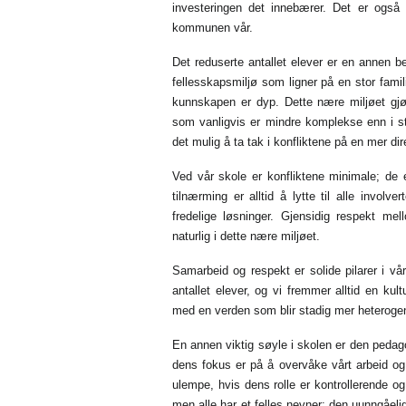
investeringen det innebærer. Det er også
kommunen vår.
Det reduserte antallet elever er en annen be
fellesskapsmiljø som ligner på en stor famil
kunnskapen er dyp. Dette nære miljøet gjø
som vanligvis er mindre komplekse enn i s
det mulig å ta tak i konfliktene på en mer d
Ved vår skole er konfliktene minimale; de e
tilnærming er alltid å lytte til alle invol
fredelige løsninger. Gjensidig respekt m
naturlig i dette nære miljøet.
Samarbeid og respekt er solide pilarer i vå
antallet elever, og vi fremmer alltid en ku
med en verden som blir stadig mer heteroge
En annen viktig søyle i skolen er den pedag
dens fokus er på å overvåke vårt arbeid og 
ulempe, hvis dens rolle er kontrollerende o
men alle har et felles nevner: den uunngåeli