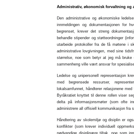
Administrativ, økonomisk forvaltning og
Den administrative og økonomiske ledels
innmeldingen og dokumentasjonen for hve
begrenset, krever det streng dokumentasjo
behandle stipender og støtteordninger (inf
utarbeide protokoller fra de få møtene i 
administrative lovgivningen, med sine tidsfr
størrelse, noe som betyr at jeg må bruke
sammenheng ville vært ansvar for spesialiser
Ledelse og unipersonell representasjon kre
med begrensede ressurser, represente
lokalsamfunnet, håndterer relasjonene med f
Byråkratiet knyttet til denne rollen viser seg
delta på informasjonsmøter (som ofte i
administrere all offisiell kommunikasjon fra 
Håndtering av skolemiljø og disiplin er ogs
konflikter (som krever individuell oppmerk
nødvendige disiplinære tiltak, noe som in