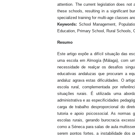
attention. The current legislation does not
these schools, resulting in a significant b
specialized training for multi-age classes an
Keywords:
School Management, Population
Education, Primary School, Rural Schools, 
Resumo
Este artigo expõe a difícil situação das 
uma escola em Almogía (Málaga), com um ú
necessidade de realçar os desafios sing
educativas andaluzas que procuram a equ
andaluz agrava estas dificuldades. O arti
escola rural, complementada por referênc
situações rurais. É utilizada uma aborda
administrativa e as especificidades pedagó
carga de trabalho desproporcional do dire
tutoria e apoio psicossocial. As normas 
escolas rurais, gerando burocracia excess
como a Séneca para salas de aula multisser
serem pontos fortes, a instabilidade dos 