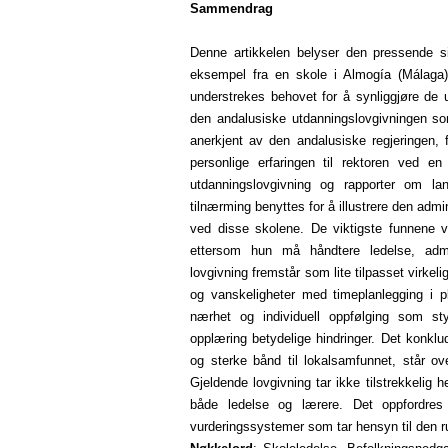
Sammendrag
Denne artikkelen belyser den pressende si
eksempel fra en skole i Almogía (Málaga)
understrekes behovet for å synliggjøre de un
den andalusiske utdanningslovgivningen so
anerkjent av den andalusiske regjeringen, 
personlige erfaringen til rektoren ved en
utdanningslovgivning og rapporter om la
tilnærming benyttes for å illustrere den ad
ved disse skolene. De viktigste funnene v
ettersom hun må håndtere ledelse, admin
lovgivning fremstår som lite tilpasset virkeli
og vanskeligheter med timeplanlegging i pl
nærhet og individuell oppfølging som sty
opplæring betydelige hindringer. Det konklu
og sterke bånd til lokalsamfunnet, står o
Gjeldende lovgivning tar ikke tilstrekkelig 
både ledelse og lærere. Det oppfordres t
vurderingssystemer som tar hensyn til den r