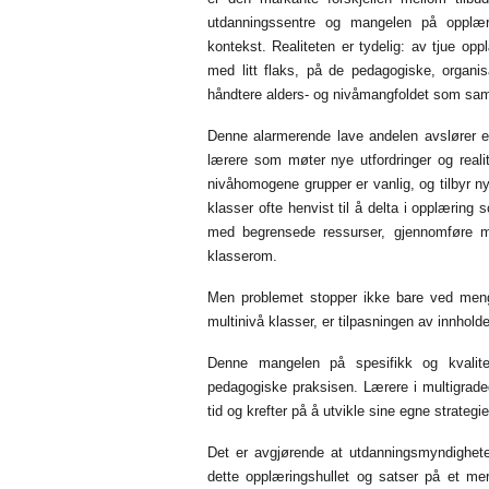
utdanningssentre og mangelen på opplæri
kontekst. Realiteten er tydelig: av tjue opp
med litt flaks, på de pedagogiske, organi
håndtere alders- og nivåmangfoldet som sa
Denne alarmerende lave andelen avslører e
lærere som møter nye utfordringer og reali
nivåhomogene grupper er vanlig, og tilbyr ny
klasser ofte henvist til å delta i opplæring
med begrensede ressurser, gjennomføre met
klasserom.
Men problemet stopper ikke bare ved mengd
multinivå klasser, er tilpasningen av innholde
Denne mangelen på spesifikk og kvalite
pedagogiske praksisen. Lærere i multigraded
tid og krefter på å utvikle sine egne strategie
Det er avgjørende at utdanningsmyndigheten
dette opplæringshullet og satser på et mer