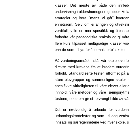
klasser. Det meste av både den innlede
undervisning i aldershomogene grupper. Vi l
strategier og lære "mens vi går" hvorda
enhetsrom. Selv om erfaringen og utveksli
verdifull, ville en mer spesifikk og tilpas
forbedre vår pedagogiske praksis og gi våre
flere kurs tilpasset multigradige klasser v
enn de som tilbys for "normaliserte" skoler.
På vurderingsområdet står vår skole overfor
direkte med kravene fra et bredere vurderin
forhold. Standardiserte tester, utformet på a
store elevgrupper og sammenligne skoler med
spesifikke virkeligheten til våre elever eller
innhold, våre metoder og våre læringsrytm
testene, noe som gir et forvrengt bilde av vår
Det er nødvendig å arbeide for vurder
utdanningskontekster og som i tillegg verdse
innsats og særegenhetene ved hver skole, sp