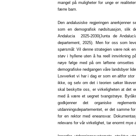
mangel på muligheter for unge er realitete
færre barn.
Den andalusiske regjeringen anerkjenner se
som en demografisk nødsituasjon, slik de
Andalucia 2025-2030(Junta de Andalucía, 
departement, 2025). Men for oss som lever
spørsmål: Vil denne strategien være nok e
støv i hyllene uten å ha reell innvirkning p
nøye følge med på om løftene omsettes i
demografiske nedgangen våre landsbyer lide
Lovverket vi har i dag er som en altfor stor 
ikke, og selv om det i teorien søker likeve
skal beskytte oss, er virkeligheten at det e
med å være et uegnet tvangstrøye. Byråkr
godkjenner det organiske reglementet
utdanningsdepartementet, er det samme for
for en rektor med eneansvar. Dokumentasjo
relevans for vår virkelighet, tar enormt mye a