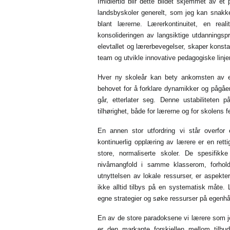
Imidlertid blir dette bildet skjemmet av et
landsbyskoler generelt, som jeg kan snakke
blant lærerne. Lærerkontinuitet, en rea
konsolideringen av langsiktige utdanningspr
elevtallet og lærerbevegelser, skaper konst
team og utvikle innovative pedagogiske linjer 
Hver ny skoleår kan bety ankomsten av e
behovet for å forklare dynamikker og pågåe
går, etterlater seg. Denne ustabiliteten p
tilhørighet, både for lærerne og for skolens f
En annen stor utfordring vi står overfor
kontinuerlig opplæring av lærere er en rett
store, normaliserte skoler. De spesifikk
nivåmangfold i samme klasserom, forhold
utnyttelsen av lokale ressurser, er aspekt
ikke alltid tilbys på en systematisk måte.
egne strategier og søke ressurser på egenhån
En av de store paradoksene vi lærere som jo
er den markante forskjellen mellom tilbud