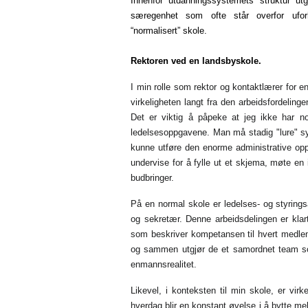
Innenfor utdanningssystemets struktur u
særegenhet som ofte står overfor ufo
“normalisert” skole.
Rektoren ved en landsbyskole.
I min rolle som rektor og kontaktlærer for 
virkeligheten langt fra den arbeidsfordelin
Det er viktig å påpeke at jeg ikke har no
ledelsesoppgavene. Man må stadig "lure" sys
kunne utføre den enorme administrative opp
undervise for å fylle ut et skjema, møte en i
budbringer.
På en normal skole er ledelses- og styringsa
og sekretær. Denne arbeidsdelingen er klart 
som beskriver kompetansen til hvert medlem
og sammen utgjør de et samordnet team so
enmannsrealitet.
Likevel, i konteksten til min skole, er vir
hverdag blir en konstant øvelse i å bytte me