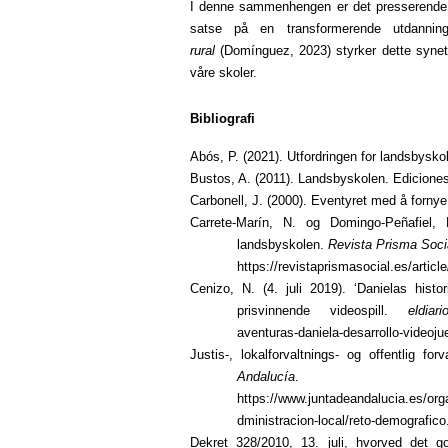
I denne sammenhengen er det presserende å
satse på en transformerende utdanni
rural
(Domínguez, 2023) styrker dette syne
våre skoler.
Bibliografi
Abós, P. (2021). Utfordringen for landsbysko
Bustos, A. (2011). Landsbyskolen. Edicione
Carbonell, J. (2000). Eventyret med å fornye
Carrete-Marín, N. og Domingo-Peñafiel,
landsbyskolen.
Revista Prisma Soci
https://revistaprismasocial.es/articl
Cenizo, N. (4. juli 2019). ‘Danielas histo
prisvinnende videospill.
eldiari
aventuras-daniela-desarrollo-video
Justis-, lokalforvaltnings- og offentlig fo
Andalucía
.
https://www.juntadeandalucia.es/org
dministracion-local/reto-demografico
Dekret 328/2010
, 13. juli, hvorved det go