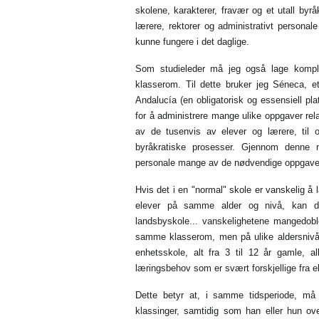
skolene, karakterer, fravær og et utall byr
lærere, rektorer og administrativt person
kunne fungere i det daglige.
Som studieleder må jeg også lage kompli
klasserom. Til dette bruker jeg Séneca, e
Andalucía (en obligatorisk og essensiell pl
for å administrere mange ulike oppgaver relat
av de tusenvis av elever og lærere, til o
byråkratiske prosesser. Gjennom denne net
personale mange av de nødvendige oppgavene
Hvis det i en "normal" skole er vanskelig å 
elever på samme alder og nivå, kan d
landsbyskole... vanskelighetene mangedobl
samme klasserom, men på ulike aldersnivåer 
enhetsskole, alt fra 3 til 12 år gamle, 
læringsbehov som er svært forskjellige fra ele
Dette betyr at, i samme tidsperiode, må
klassinger, samtidig som han eller hun ove