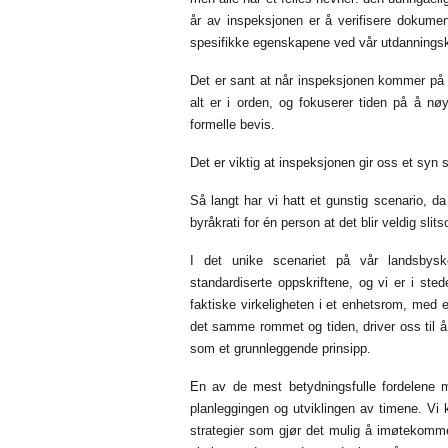
år av inspeksjonen er å verifisere dokumen
spesifikke egenskapene ved vår utdannings
Det er sant at når inspeksjonen kommer på b
alt er i orden, og fokuserer tiden på å nø
formelle bevis.
Det er viktig at inspeksjonen gir oss et syn 
Så langt har vi hatt et gunstig scenario, da
byråkrati for én person at det blir veldig slit
I det unike scenariet på vår landsbys
standardiserte oppskriftene, og vi er i ste
faktiske virkeligheten i et enhetsrom, med e
det samme rommet og tiden, driver oss til å s
som et grunnleggende prinsipp.
En av de mest betydningsfulle fordelene m
planleggingen og utviklingen av timene. Vi 
strategier som gjør det mulig å imøtekomme 