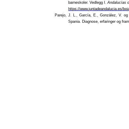
barneskoler. Vedlegg I.
Andalucías of
https://www.juntadeandalucia.es/boj
Parejo, J. L., García, E., González, V. og
Spania.
Diagnose, erfaringer og framt