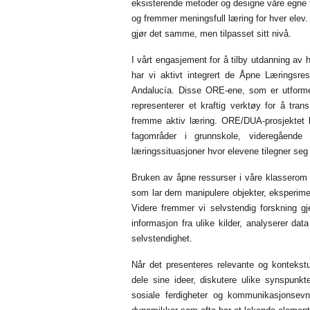
eksisterende metoder og designe våre egne f
og fremmer meningsfull læring for hver elev
gjør det samme, men tilpasset sitt nivå.
I vårt engasjement for å tilby utdanning av hø
har vi aktivt integrert de Åpne Læringsr
Andalucía. Disse ORE-ene, som er utformet
representerer et kraftig verktøy for å tra
fremme aktiv læring. ORE/DUA-prosjektet 
fagområder i grunnskole, videregåend
læringssituasjoner hvor elevene tilegner seg 
Bruken av åpne ressurser i våre klasserom gj
som lar dem manipulere objekter, eksperim
Videre fremmer vi selvstendig forskning g
informasjon fra ulike kilder, analyserer dat
selvstendighet.
Når det presenteres relevante og kontekstua
dele sine ideer, diskutere ulike synspun
sosiale ferdigheter og kommunikasjonsevn