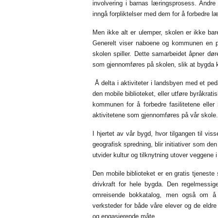
involvering i barnas læringsprosess. Andre
inngå forpliktelser med dem for å forbedre l
Men ikke alt er ulemper, skolen er ikke bar
Generelt viser naboene og kommunen en posi
skolen spiller. Dette samarbeidet åpner dør
som gjennomføres på skolen, slik at bygda k
Å delta i aktiviteter i landsbyen med et pe
den mobile biblioteket, eller utføre byråkrati
kommunen for å forbedre fasilitetene eller 
aktivitetene som gjennomføres på vår skole.
I hjertet av vår bygd, hvor tilgangen til v
geografisk spredning, blir initiativer som den
utvider kultur og tilknytning utover veggene i
Den mobile biblioteket er en gratis tjeneste
drivkraft for hele bygda. Den regelmessig
omreisende bokkatalog, men også om å 
verksteder for både våre elever og de eldr
og engasjerende måte.