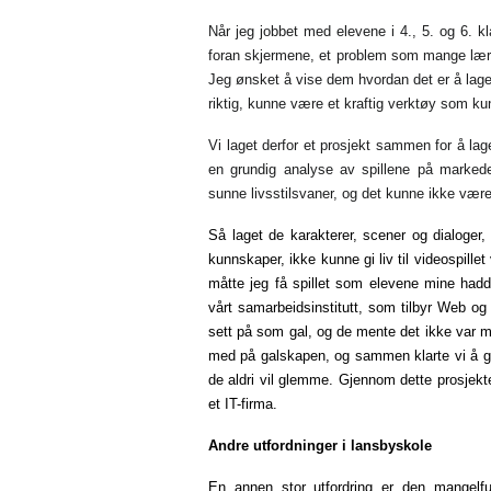
Når jeg jobbet med elevene i 4., 5. og 6. kl
foran skjermene, et problem som mange lærer
Jeg ønsket å vise dem hvordan det er å lage et
riktig, kunne være et kraftig verktøy som ku
Vi laget derfor et prosjekt sammen for å lage
en grundig analyse av spillene på marke
sunne livsstilsvaner, og det kunne ikke være
Så laget de karakterer, scener og dialoger, 
kunnskaper, ikke kunne gi liv til videospillet
måtte jeg få spillet som elevene mine hadde
vårt samarbeidsinstitutt, som tilbyr Web og 
sett på som gal, og de mente det ikke var m
med på galskapen, og sammen klarte vi å gi 
de aldri vil glemme. Gjennom dette prosjekt
et IT-firma.
Andre utfordninger i lansbyskole
En annen stor utfordring er den mangelful