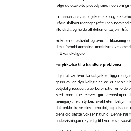
følge de etablerte prosedyrene, noe som gir 
En annen ansvar er yrkesrisiko og sikkerhe
utføre risikovurderinger (ofte uten nødvendi
lille skala og holde all dokumentasjon i tråd
Selv om effektivitet og evne til tilpasning e
den uforholdsmessige administrative arbe
mitt vanskeligere.
Forpliktelse til å håndtere problemer
I hjertet av hver landsbyskole ligger eng
grunn av en dyp kallfølelse og et spesielt 
betydelig redusert elev-lærer ratio, er forde
Med bare tjue elever går kjennskapet ti
læringsrytmer, styrker, svakheter, bekymri
det enkle lærer-elev-forholdet, og skaper 
gjensidig støtte vokser naturlig. Denne nær
undervisningen nøyaktig til hver elevs spesi