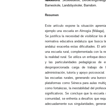
Nøkkelord
: Skoleledelse, Befolkningsnedga
Barneskole, Landsbyskoler, Barndom.
Resumen
Este artículo expone la situación aprem
ejemplo una escuela en Almogía (Málaga), 
Se justifica la necesidad de visibilizar los
normativa educativa andaluza que busca la
andaluz exacerba estas dificultades. El art
una escuela rural, complementada con la re
la realidad rural. Se utiliza un enfoque descr
y las particularidades pedagógicas de es
desproporcionada carga de trabajo de 
administración, tutoría y apoyo psicosocial.
las escuelas rurales, generando una burocra
plataformas como Séneca para aulas multigr
como fortalezas, la inestabilidad del profes
significativos. Se concluye que la escuela 
comunidad, se enfrenta a desafíos que requ
adecuadamente sus singularidades, generan