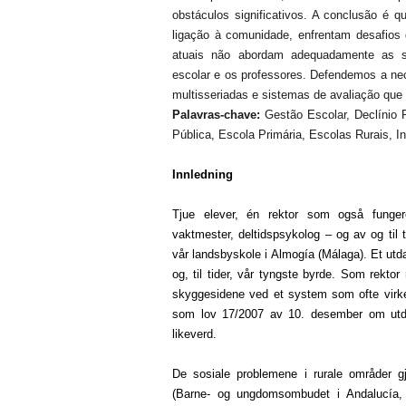
obstáculos significativos. A conclusão é q
ligação à comunidade, enfrentam desafios
atuais não abordam adequadamente as su
escolar e os professores. Defendemos a ne
multisseriadas e sistemas de avaliação que 
Palavras-chave:
Gestão Escolar, Declínio 
Pública, Escola Primária, Escolas Rurais, In
Innledning
Tjue elever, én rektor som også fungere
vaktmester, deltidspsykolog – og av og til 
vår landsbyskole i Almogía (Málaga). Et ut
og, til tider, vår tyngste byrde. Som rekt
skyggesidene ved et system som ofte virker
som lov 17/2007 av 10. desember om utdan
likeverd.
De sosiale problemene i rurale områder gj
(Barne- og ungdomsombudet i Andalucía, 2