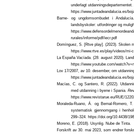
underlagt utdanningsdepartementet
https://www.juntadeandalucia.es/boj
Barne- og ungdomsombudet i Andalucía. (
landsbyskoler: utfordringer og muligh
https://www.defensordelmenordeandalu
rurales/informe/pdf/iecr.pdf
Domínguez, S. [Rtve play]. (2023). Skolen m
https://www.rtve.es/play/videos/mi-co
La España Vacíada. (28. august 2020). Land
https://www.youtube.com/watch?v=
Lov 17/2007
, av 10. desember, om utdannin
https://www.juntadeandalucia.es/boj
Macías, C. og Santero, R. (2022).
Utdanni
med utdanning i byene i Spania.
Rev
https://www.revistarue.eu/RUE/1220
Moraleda-Ruano, Á. og Bernal-Romero, T.
systematisk gjennomgang i henhold
299–324.
https://doi.org/10.4438/1
Moreno, E. (2018). Usynlig. Nube de Tinta.
Forskrift av 30. mai 2023
, som endrer forskr