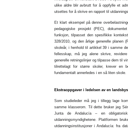
ulike aldre blir avbrutt for å oppfylle et ad
utsettes for å skrive en rapport til utdannin
Et klart eksempel på denne overbelastning
pedagogiske prosjekt (PEC), dokumentet 
funksjon, tilpasset den spesifikke kontekst
328/2010, og den årlige generelle planen (P
skoleår, i henhold til artikkel 39 i samme 
fellesskap, må jeg alene skrive, revide
generelle retningslinjer og tilpasse dem til vi
tilrettelagt for større skoler, krever en
fundamentalt annerledes i en så liten skole.
Ekstraoppgaver i ledelsen av en landsby
Som studieleder må jeg i tillegg lage kom
samme klasserom. Til dette bruker jeg Sén
Junta de Andalucía – en obligatoris
utdanningsmyndighetene. Plattformen bruke
utdanningsinstitusjoner i Andalucía: fra da