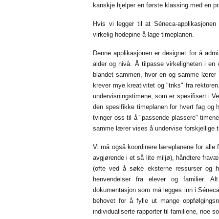
kanskje hjelper en første klassing med en p
Hvis vi legger til at Séneca-applikasjonen 
virkelig hodepine å lage timeplanen.
Denne applikasjonen er designet for å admi
alder og nivå. Å tilpasse virkeligheten i en
blandet sammen, hvor en og samme lærer unde
krever mye kreativitet og "triks" fra rektore
undervisningstimene, som er spesifisert i Vedl
den spesifikke timeplanen for hvert fag og hv
tvinger oss til å "passende plassere" timen
samme lærer vises å undervise forskjellige ti
Vi må også koordinere læreplanene for alle f
avgjørende i et så lite miljø), håndtere frav
(ofte ved å søke eksterne ressurser og hå
henvendelser fra elever og familier. A
dokumentasjon som må legges inn i Séneca.
behovet for å fylle ut mange oppfølgingsreg
individualiserte rapporter til familiene, no