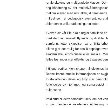
rurale skolene og multigradede klasser. Det e
seg håndtering av det multinivå læringsp
mellom elever med ulik alder, differensierte 
miljøet som et pedagogisk element, og etab
deler denne unike utdanningsrealiteten.
I veven av vår lille skole utgjør familiene
med dem er generelt flytende og direkte. 
samfunn, letter skapelsen av et tillitsfor
tilliten gjør det mulig for oss å oppdage eve
akademiske, emosjonelle eller sosiale. Me
felles løsninger mer effektiv og tilpasset den
I tillegg beriker kjennskapen til elevenes 
Denne kontekstuelle informasjonen er avgjø
forstå atferden deres og tilby mer personli
forlengelse av hjemmet, og samarbeidet m
suksessen.
Imidlertid er dette forholdet, selv om det van
vi på manglende akademisk utdanning ho