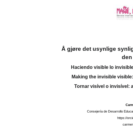
Å gjøre det usynlige synli
den 
Haciendo visible lo invisible
Making the invisible visible:
Tornar visível o invisível:
Car
Consejería de Desarrollo Educat
https://or
carmen