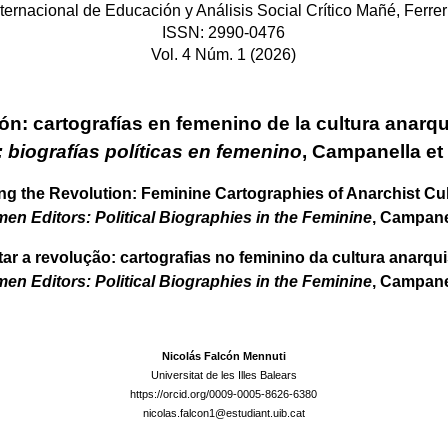
ternacional de Educación y Análisis Social Crítico Mañé, Ferrer
ISSN: 2990-0476
Vol. 4 Núm. 1 (2026)
ión: cartografías en femenino de la cultura anarqu
: biografías políticas en femenino
, Campanella et 
ing the Revolution: Feminine Cartographies of Anarchist Cul
n Editors: Political Biographies in the Feminine
, Campanel
tar a revolução: cartografias no feminino da cultura anarqui
n Editors: Political Biographies in the Feminine
, Campanel
Nicolás Falcón Mennuti
Universitat de les Illes Balears
https://orcid.org/0009-0005-8626-6380
nicolas.falcon1@estudiant.uib.cat