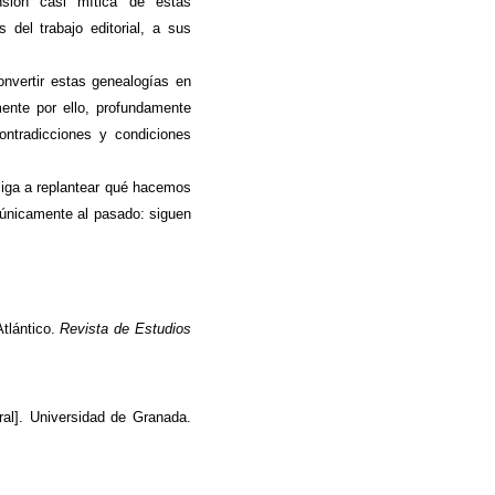
nsión casi mítica de estas
del trabajo editorial, a sus
onvertir estas genealogías en
mente por ello, profundamente
contradicciones y condiciones
liga a replantear qué hacemos
 únicamente al pasado: siguen
tlántico.
Revista de Estudios
ral]. Universidad de Granada.