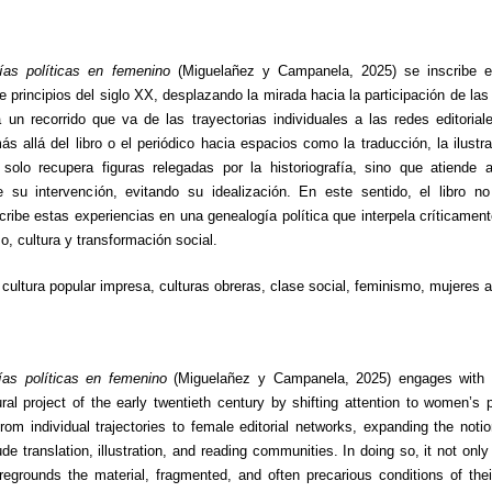
fías políticas en femenino
(Miguelañez y Campanela, 2025) se inscribe e
e principios del siglo XX, desplazando la mirada hacia la participación de la
la un recorrido que va de las trayectorias individuales a las redes editori
ás allá del libro o el periódico hacia espacios como la traducción, la ilustra
solo recupera figuras relegadas por la historiografía, sino que atiende a
e su intervención, evitando su idealización. En este sentido, el libro no
nscribe estas experiencias en una genealogía política que interpela críticam
o, cultura y transformación social.
cultura popular impresa, culturas obreras, clase social, feminismo, mujeres an
fías políticas en femenino
(Miguelañez y Campanela, 2025) engages with th
ural project of the early twentieth century by shifting attention to women’s par
m individual trajectories to female editorial networks, expanding the notio
de translation, illustration, and reading communities. In doing so, it not onl
regrounds the material, fragmented, and often precarious conditions of their