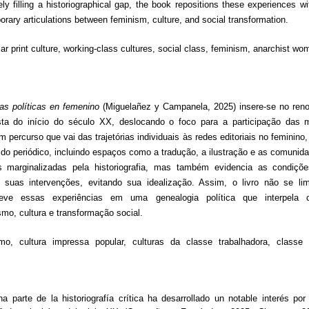
ly filling a historiographical gap, the book repositions these experiences wi
porary articulations between feminism, culture, and social transformation.
r print culture, working-class cultures, social class, feminism, anarchist wom
ías políticas en femenino
(Miguelañez y Campanela, 2025) insere-se no renov
uista do início do século XX, deslocando o foco para a participação das 
um percurso que vai das trajetórias individuais às redes editoriais no feminin
ou do periódico, incluindo espaços como a tradução, a ilustração e as comunida
 marginalizadas pela historiografia, mas também evidencia as condiçõe
 suas intervenções, evitando sua idealização. Assim, o livro não se l
creve essas experiências em uma genealogia política que interpela c
mo, cultura e transformação social.
mo, cultura impressa popular, culturas da classe trabalhadora, classe 
a parte de la historiografía crítica ha desarrollado un notable interés p