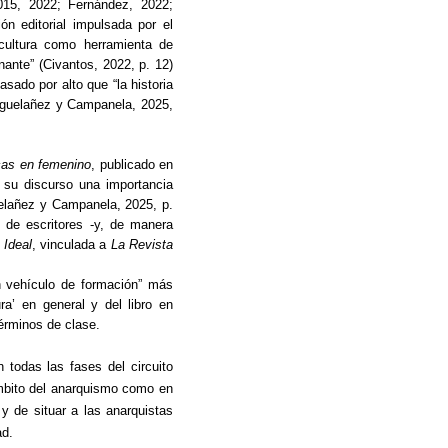
2015, 2022; Fernández, 2022;
n editorial impulsada por el
cultura como herramienta de
nante” (Civantos, 2022, p. 12)
sado por alto que “la historia
Miguelañez y Campanela, 2025,
icas en femenino
, publicado en
 su discurso una importancia
uelañez y Campanela, 2025, p.
o de escritores -y, de manera
 Ideal
, vinculada a
La Revista
un vehículo de formación” más
a’ en general y del libro en
términos de clase.
 todas las fases del circuito
 ámbito del anarquismo como en
y de situar a las anarquistas
ad.