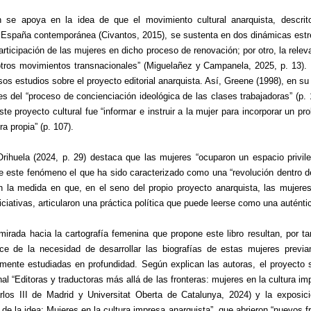
n se apoya en la idea de que el movimiento cultural anarquista, descr
a España contemporánea (Civantos, 2015), se sustenta en dos dinámicas est
articipación de las mujeres en dicho proceso de renovación; por otro, la rele
otros movimientos transnacionales” (Miguelañez y Campanela, 2025, p. 13). 
sos estudios sobre el proyecto editorial anarquista. Así, Greene (1998), en su
es del “proceso de concienciación ideológica de las clases trabajadoras” (p.
te proyecto cultural fue “informar e instruir a la mujer para incorporar un pr
a propia” (p. 107).
rihuela (2024, p. 29) destaca que las mujeres “ocuparon un espacio privile
e este fenómeno el que ha sido caracterizado como una “revolución dentro de
 la medida en que, en el seno del propio proyecto anarquista, las mujere
niciativas, articularon una práctica política que puede leerse como una auténti
mirada hacia la cartografía femenina que propone este libro resultan, por t
e de la necesidad de desarrollar las biografías de estas mujeres prev
mente estudiadas en profundidad. Según explican las autoras, el proyecto s
al “Editoras y traductoras más allá de las fronteras: mujeres en la cultura i
arlos III de Madrid y Universitat Oberta de Catalunya, 2024) y la exposi
de la idea: Mujeres en la cultura impresa anarquista”
,
que abrieron “nuevos fr