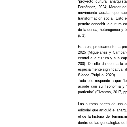
“proyecto cultural anarquis
Fernández, 2024; Margarucci
movimiento ácrata, que sup
transformación social. Esto e
permite concebir la cultura c
de la densa, heterogénea y t
p. 1).
Esta es, precisamente, la pr
2025 (Miguelañez y Campanel
central a la cultura y a la 
200). De ello da cuenta la p
especialmente significativa,
Blanca
(Pulpillo, 2020).
Todo ello responde a que “lo
acorde con su fisonomía y “
particular” (Civantos, 2017, p
Las autoras parten de una co
editorial que articuló el ana
el de la historia del femini
dentro de las genealogías de 