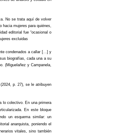
a. No se trata aquí de volver
o hacia mujeres para quiénes,
dad editorial fue “ocasional o
ujeres excluidas
nte condenados a callar […] y
sus biografías, cada una a su
mpo. (Miguelañez y Campanela,
2024, p. 27), se le atribuyen
a lo colectivo. En una primera
rticularizada. En este bloque
endo un esquema similar: un
orial anarquista, poniendo el
erarios vitales, sino también