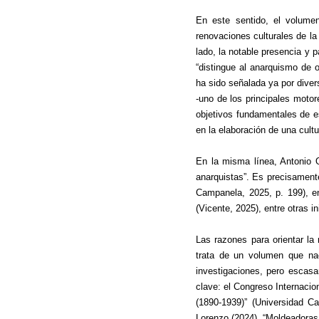
En este sentido, el volume
renovaciones culturales de l
lado, la notable presencia y p
“distingue al anarquismo de 
ha sido señalada ya por diver
-uno de los principales motor
objetivos fundamentales de es
en la elaboración de una cultur
En la misma línea, Antonio O
anarquistas”. Es precisament
Campanela, 2025, p. 199), en
(Vicente, 2025)
, entre otras i
Las razones para orientar la 
trata de un volumen que nac
investigaciones, pero escasa
clave: el Congreso Internacion
(1890-1939)” (Universidad C
Lorenzo (2024), “Moldeadoras 