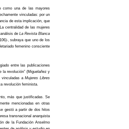
ito como una de las mayores
rechamente vinculadas: por un
vancia de esta implicación, que
La centralidad de las mujeres
 análisis de
La Revista Blanca
 106)-, subraya que uno de los
oletariado femenino consciente
giado entre las publicaciones
 la revolución” (Miguelañez y
s vinculadas a
Mujeres Libres
ca revolución feminista.
anto, más que justificadas. Se
iamente mencionadas en otras
e gestó a partir de dos hitos
mpresa transnacional anarquista
ción de la Fundación Anselmo
entes de análisis y estudio en