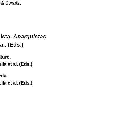
 & Swartz.
ista.
Anarquistas
al. (Eds.)
ture.
la et al. (Eds.)
sta.
la et al.
(Eds.)