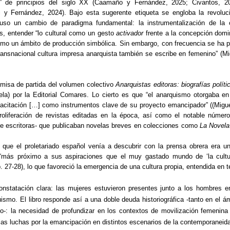
ta” de principios del siglo XX (Caamaño y Fernández, 2025; Civantos, 
 y Fernández, 2024). Bajo esta sugerente etiqueta se engloba la revolució
uso un cambio de paradigma fundamental: la instrumentalización de la 
s, entender “lo cultural como un gesto
activador
frente a la concepción domi
omo un ámbito de producción simbólica. Sin embargo, con frecuencia se ha pa
ransnacional cultura impresa anarquista también se escribe en femenino” (
emisa de partida del volumen colectivo
Anarquistas editoras: biografías polít
a) por la Editorial Comares. Lo cierto es que “el anarquismo otorgaba en
capacitación […] como instrumentos clave de su proyecto emancipador” ((Mig
roliferación de revistas editadas en la época, así como el notable númer
 de escritoras- que publicaban novelas breves en colecciones como
La Novela
 que el proletariado español venía a descubrir con la prensa obrera era 
más próximo a sus aspiraciones que el muy gastado mundo de ‘la cultur
p. 27-28), lo que favoreció la emergencia de una cultura propia, entendida en 
nstatación clara: las mujeres estuvieron presentes junto a los hombres en
rquismo. El libro responde así a una doble deuda historiográfica -tanto en el
smo-: la necesidad de profundizar en los contextos de movilización femenina 
las luchas por la emancipación en distintos escenarios de la contemporaneid