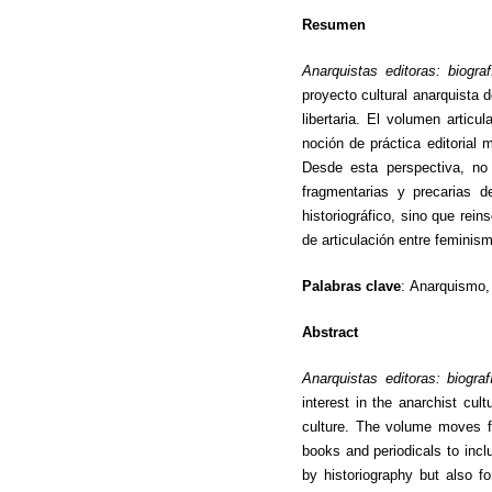
Resumen
Anarquistas editoras: biogra
proyecto cultural anarquista d
libertaria. El volumen articu
noción de práctica editorial m
Desde esta perspectiva, no 
fragmentarias y precarias d
historiográfico, sino que rei
de articulación entre feminism
Palabras clave
:
Anarquismo, 
Abstract
Anarquistas editoras: biogra
interest in the anarchist cult
culture. The volume moves fro
books and periodicals to inclu
by historiography but also fo