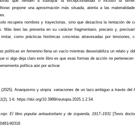
rativas que tienden a subrayar la excepcionalidad o incluso la dime
itoras
propone una aproximación más situada, atenta a las materialidades 
tes.
 solo recupera nombres y trayectorias, sino que desactiva la tentación de c
s. Más bien las presenta en su carácter fragmentario, precario y, precisa
 imitar, como prácticas históricas concretas atravesadas por tensiones, 
ías políticas en femenino
llena
un vacío mientras desestabiliza un relato y ob
ue si algo deja claro este libro es que esas formas de acción no pertenecen
rramienta política aún por activar.
(2025). Anarquismo y utopía: variaciones de un lazo ambiguo a través del A
 1
(2), 1-6. https://doi.org/10.3989/reutopia.2025.1.2.54.
rojo: El libro popular antiautoritario y de izquierda, 1917–1931
[Tesis docto
/10481/40318