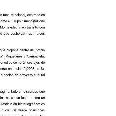
ón más relacional, centrada en
 como el Grupo
Emancipazione
n Montevideo y en tránsito con
dad que desbordan los marcos
que propone dentro del propio
ada” (Miguelañez y Campanela,
 periódico como únicos ejes de
rso anarquista” (2025, p. 8),
la noción de proyecto cultural
—fragmentado en discursos que
ogías no puede leerse como un
restitución historiográfica: es
 lo cultural desde posiciones