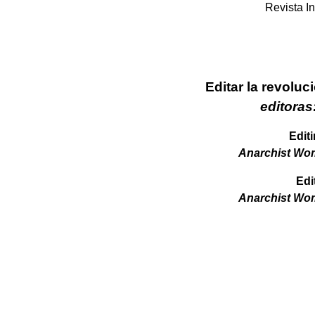
Revista In
Editar la revoluc
editoras
Edit
Anarchist Wome
Edi
Anarchist Wome