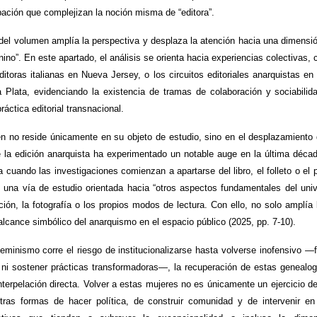
pación que complejizan la noción misma de “editora”.
 del volumen amplía la perspectiva y desplaza la atención hacia una dimensi
nino”. En este apartado, el análisis se orienta hacia experiencias colectivas,
itoras italianas en Nueva Jersey, o los circuitos editoriales anarquistas e
a Plata, evidenciando la existencia de tramas de colaboración y sociabili
áctica editorial transnacional.
 no reside únicamente en su objeto de estudio, sino en el desplazamiento 
de la edición anarquista ha experimentado un notable auge en la última déc
a cuando las investigaciones comienzan a apartarse del libro, el folleto o el
í una vía de estudio orientada hacia “otros aspectos fundamentales del unive
ación, la fotografía o los propios modos de lectura. Con ello, no solo amplía 
 alcance simbólico del anarquismo en el espacio público (2025, pp. 7-10).
feminismo corre el riesgo de institucionalizarse hasta volverse inofensivo 
e ni sostener prácticas transformadoras—, la recuperación de estas geneal
terpelación directa. Volver a estas mujeres no es únicamente un ejercicio de 
tras formas de hacer política, de construir comunidad y de intervenir en