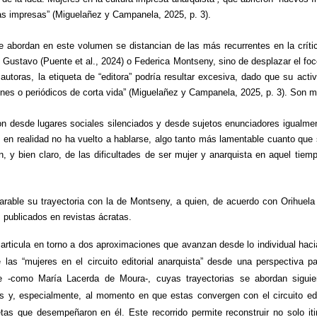
tas impresas” (Miguelañez y Campanela, 2025, p. 3).
se abordan en este volumen se distancian de las más recurrentes en la crític
ustavo (Puente et al., 2024) o Federica Montseny, sino de desplazar el foc
utoras, la etiqueta de “editora” podría resultar excesiva, dado que su activi
nes o periódicos de corta vida” (Miguelañez y Campanela, 2025, p. 3). Son m
on desde lugares sociales silenciados y desde sujetos enunciadores igualme
 en realidad no ha vuelto a hablarse, algo tanto más lamentable cuanto que 
, y bien claro, de las dificultades de ser mujer y anarquista en aquel tie
rable su trayectoria con la de Montseny, a quien, de acuerdo con Orihuela (
s publicados en revistas ácratas.
 articula en torno a dos aproximaciones que avanzan desde lo individual haci
e las “mujeres en el circuito editorial anarquista” desde una perspectiva pa
ve -como María Lacerda de Moura-, cuyas trayectorias se abordan sigui
s y, especialmente, al momento en que estas convergen con el circuito edit
tas que desempeñaron en él. Este recorrido permite reconstruir no solo itin