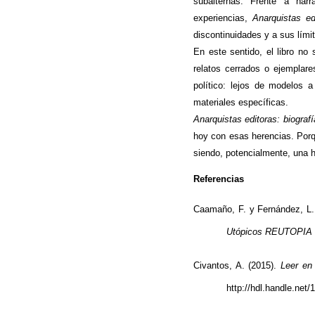
subalternas. Frente a nar
experiencias,
Anarquistas ed
discontinuidades y a sus lími
En este sentido, el libro no
relatos cerrados o ejemplare
político: lejos de modelos a
materiales específicas.
Anarquistas editoras: biograf
hoy con esas herencias. Porq
siendo, potencialmente, una he
Referencias
Caamaño, F. y Fernández, L. 
Utópicos REUTOPIA
Civantos, A. (2015).
Leer en 
http://hdl.handle.net