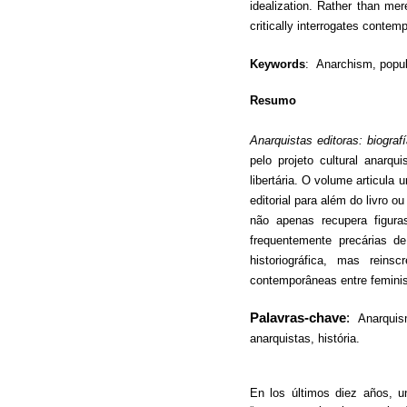
idealization. Rather than mere
critically interrogates contem
Keywords
:
Anarchism, popula
Resumo
Anarquistas editoras: biograf
pelo projeto cultural anarq
libertária. O volume articula 
editorial para além do livro 
não apenas recupera figuras
frequentemente precárias de
historiográfica, mas reins
contemporâneas entre feminis
Palavras-chave
:
Anarquis
anarquistas, história.
En los últimos diez años, un