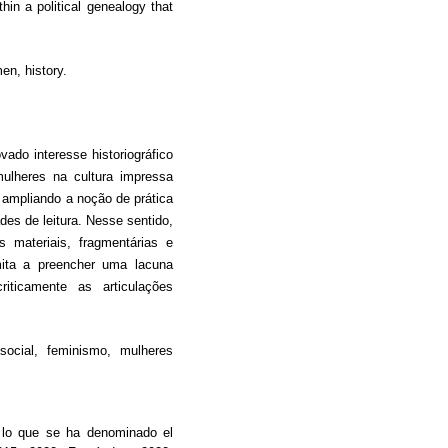
thin a political genealogy that
en, history.
ado interesse historiográfico
mulheres na cultura impressa
o, ampliando a noção de prática
des de leitura. Nesse sentido,
s materiais, fragmentárias e
imita a preencher uma lacuna
riticamente as articulações
social, feminismo, mulheres
or lo que se ha denominado el