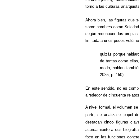
torno a las culturas anarquis
Ahora bien, las figuras que 
sobre nombres como Soledad G
según reconocen las propias a
limitada a unos pocos volúme
quizás porque hablar
de tantas como ellas,
modo, hablan también
2025, p. 150).
En este sentido, no es compa
alrededor de cincuenta relato
A nivel formal, el volumen se
parte, se analiza el papel d
destacan cinco figuras cla
acercamiento a sus biografía
foco en las funciones concre