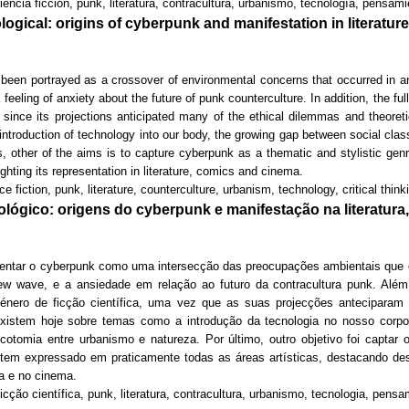
iencia ficción, punk, literatura, contracultura, urbanismo, tecnología, pensamie
ogical: origins of cyberpunk and manifestation in literatu
s been portrayed as a crossover of environmental concerns that occurred in a
eling of anxiety about the future of punk counterculture. In addition, the ful
d, since its projections anticipated many of the ethical dilemmas and theoret
introduction of technology into our body, the growing gap between social cl
, other of the aims is to capture cyberpunk as a thematic and stylistic gen
lighting its representation in literature, comics and cinema.
 fiction, punk, literature, counterculture, urbanism, technology, critical think
lógico: origens do cyberpunk e manifestação na literatura
esentar o cyberpunk como uma intersecção das preocupações ambientais que 
ew wave, e a ansiedade em relação ao futuro da contracultura punk. Além 
género de ficção científica, uma vez que as suas projecções anteciparam
xistem hoje sobre temas como a introdução da tecnologia no nosso corpo
icotomia entre urbanismo e natureza. Por último, outro objetivo foi capta
e tem expressado em praticamente todas as áreas artísticas, destacando de
da e no cinema.
icção científica, punk, literatura, contracultura, urbanismo, tecnologia, pensa