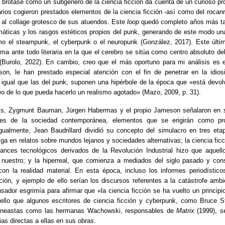
 brotase como un subgénero de la ciencia ficción da cuenta de un curioso p
narios cogieron prestados elementos de la ciencia ficción -así como del rocan
a al collage grotesco de sus atuendos. Este
loop
quedó completo años más tar
máticas y los rasgos estéticos propios del punk, generando de este modo una 
mo el steampunk, el cyberpunk o el neuropunk (González, 2017). Este últi
rma ante todo literaria en la que el cerebro se sitúa como centro absoluto del
 (Burolo, 2022). En cambio, creo que el más oportuno para mi análisis es 
on, le han prestado especial atención con el fin de penetrar en la idios
igual que las del punk, suponen una hipérbole de la época que «está devol
 de lo que pueda hacerlo un realismo agotado» (Mazo, 2009, p. 31).
s, Zygmunt Bauman, Jürgen Habermas y el propio Jameson señalaron en su
ses de la sociedad contemporánea, elementos que se erigirán como pro
Igualmente, Jean Baudrillard dividió su concepto del simulacro en tres et
ga en relatos sobre mundos lejanos y sociedades alternativas; la ciencia ficci
ances tecnológicos derivados de la Revolución Industrial hizo que aquel
 nuestro; y la hiperreal, que comienza a mediados del siglo pasado y con
on la realidad material. En esta época, incluso los informes periodísti
ción, y ejemplo de ello serían los discursos referentes a la catástrofe ambie
ador esgrimía para afirmar que «la ciencia ficción se ha vuelto un principio 
 ello que algunos escritores de ciencia ficción y cyberpunk, como Bruce S
 cineastas como las hermanas Wachowski, responsables de
Matrix
(1999), se
cias directas a ellas en sus obras.