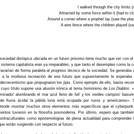
I walked through the city limits 
Attracted by some force within it (had to cl
Around a corner where a prophet lay (saw the pla
A wire fence where the children played (s
 sociedad distópica ubicada en un futuro próximo tiene mucho que ver con e
el sistema capitalista eran ya irreparables, y que tanto el desempleo como la 
gravarían de forma paralela al progreso técnico de la sociedad. Se generaba
a a la morbosa recreación de ese futuro que supuestamente le esperaba 
decrecentismo que propugnaron los jipis. Como ejemplo de ello, basta reco
, cuyo título supone una alusión irónica al tema homónimo de
Los Diablos
: 
taminado/ alumbrando el mar azul lleno de
ful
/ y los verdes campos/ basurer
de lluvia ácida/ la pálida luna está ocupada por rusos y americanos». 
pretende mostrar muchos otros elementos más específicos que el cyberpun
ntos tuvieron en la filosofía posmoderna. Por último, espero que también 
contraculturales como epistemologías de plena actualidad para comprender 
que están surgiendo con respecto al futuro.