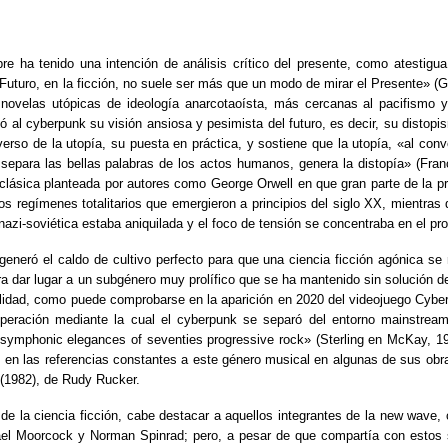
re ha tenido una intención de análisis crítico del presente, como atestigua
 Futuro, en la ficción, no suele ser más que un modo de mirar el Presente» (G
 novelas utópicas de ideología anarcotaoísta, más cercanas al pacifismo y
fló al cyberpunk su visión ansiosa y pesimista del futuro, es decir, su disto
erso de la utopía, su puesta en práctica, y sostiene que la utopía, «al conve
 separa las bellas palabras de los actos humanos, genera la distopía» (Fran
 clásica planteada por autores como George Orwell en que gran parte de la p
os regímenes totalitarios que emergieron a principios del siglo XX, mientras
zi-soviética estaba aniquilada y el foco de tensión se concentraba en el pro
 generó el caldo de cultivo perfecto para que una ciencia ficción agónica se
ra dar lugar a un subgénero muy prolífico que se ha mantenido sin solución 
alidad, como puede comprobarse en la aparición en 2020 del videojuego Cybe
peración mediante la cual el cyberpunk se separó del entorno mainstream 
«symphonic elegances of seventies progressive rock» (Sterling en McKay, 1999
, en las referencias constantes a este género musical en algunas de sus ob
(1982), de Rudy Rucker.
de la ciencia ficción, cabe destacar a aquellos integrantes de la new wave,
hael Moorcock y Norman Spinrad; pero, a pesar de que compartía con estos s