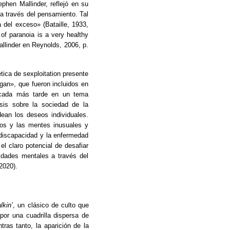
hen Mallinder, reflejó en su
a través del pensamiento. Tal
del exceso» (Bataille, 1933,
 of paranoia is a very healthy
llinder en Reynolds, 2006, p.
ética de sexploitation presente
an», que fueron incluidos en
écada más tarde en un tema
sis sobre la sociedad de la
ean los deseos individuales.
pos y las mentes inusuales y
 discapacidad y la enfermedad
l claro potencial de desafiar
idades mentales a través del
2020).
kin’
, un clásico de culto que
or una cuadrilla dispersa de
as tanto, la aparición de la