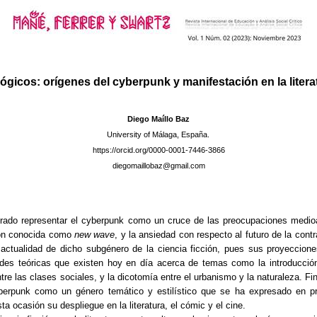
gicos: orígenes del cyberpunk y manifestación en la literatu
Diego Maíllo Baz
University of Málaga, España.
https://orcid.org/0000-0001-7446-3866
diegomaillobaz@gmail.com
curado representar el cyberpunk como un cruce de las preocupaciones medio
ción conocida como
new wave
, y la ansiedad con respecto al futuro de la con
 actualidad de dicho subgénero de la ciencia ficción, pues sus proyeccion
udes teóricas que existen hoy en día acerca de temas como la introducción
tre las clases sociales, y la dicotomía entre el urbanismo y la naturaleza. Fi
berpunk como un género temático y estilístico que se ha expresado en p
ta ocasión su despliegue en la literatura, el cómic y el cine.