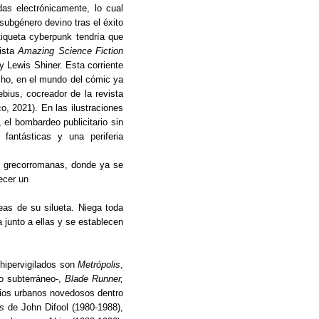
as electrónicamente, lo cual
subgénero devino tras el éxito
tiqueta cyberpunk tendría que
vista
Amazing Science Fiction
y Lewis Shiner. Esta corriente
echo, en el mundo del cómic ya
bius, cocreador de la revista
co, 2021). En las ilustraciones
el bombardeo publicitario sin
 fantásticas y una periferia
s grecorromanas, donde ya se
ecer un
neas de su silueta. Niega toda
 junto a ellas y se establecen
 hipervigilados son
Metrópolis
,
lo subterráneo-,
Blade Runner,
cios urbanos novedosos dentro
s
de John Difool (1980-1988),