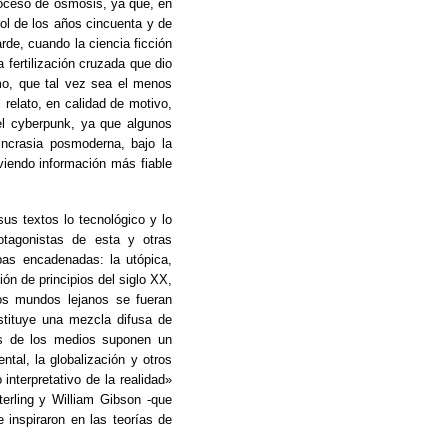
roceso de ósmosis, ya que, en
rol de los años cincuenta y de
de, cuando la ciencia ficción
fertilización cruzada que dio
mo, que tal vez sea el menos
 relato, en calidad de motivo,
el cyberpunk, ya que algunos
incrasia posmoderna, bajo la
viendo información más fiable
s textos lo tecnológico y lo
tagonistas de esta y otras
apas encadenadas: la utópica,
ón de principios del siglo XX,
los mundos lejanos se fueran
stituye una mezcla difusa de
cos de los medios suponen un
ntal, la globalización y otros
interpretativo de la realidad»
terling y William Gibson -que
 inspiraron en las teorías de