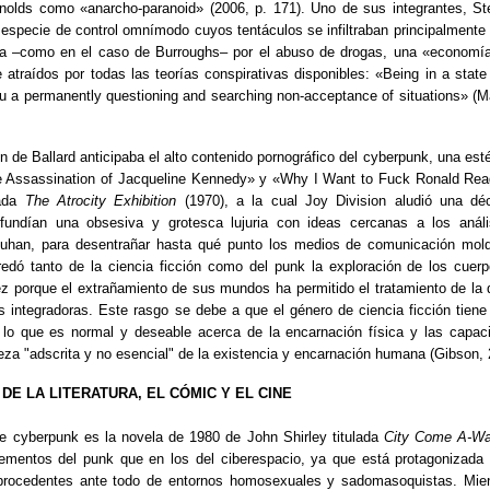
olds como «anarcho-paranoid» (2006, p. 171). Uno de sus integrantes, Step
especie de control omnímodo cuyos tentáculos se infiltraban principalmente 
a –como en el caso de Burroughs– por el abuso de drogas, una «economía 
e atraídos por todas las teorías conspirativas disponibles: «Being in a state
ou a permanently questioning and searching non-acceptance of situations» (Ma
ión de Ballard anticipaba el alto contenido pornográfico del cyberpunk, una est
he Assassination of Jacqueline Kennedy» y «Why I Want to Fuck Ronald Reag
lada
The Atrocity Exhibition
(1970), a la cual Joy Division aludió una d
undían una obsesiva y grotesca lujuria con ideas cercanas a los análi
uhan, para desentrañar hasta qué punto los medios de comunicación mold
redó tanto de la ciencia ficción como del punk la exploración de los cuer
ez porque el extrañamiento de sus mundos ha permitido el tratamiento de la
 integradoras. Este rasgo se debe a que el género de ciencia ficción tiene e
 lo que es normal y deseable acerca de la encarnación física y las capac
eza "adscrita y no esencial" de la existencia y encarnación humana (Gibson, 
DE LA LITERATURA, EL CÓMIC Y EL CINE
e cyberpunk es la novela de 1980 de John Shirley titulada
City Come A-Wal
ementos del punk que en los del ciberespacio, ya que está protagonizada p
 procedentes ante todo de entornos homosexuales y sadomasoquistas. Mientr