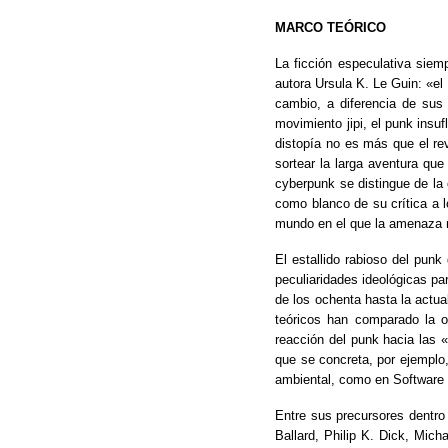
MARCO TEÓRICO
La ficción especulativa siemp
autora Ursula K. Le Guin: «el
cambio, a diferencia de sus
movimiento jipi, el punk insu
distopía no es más que el rev
sortear la larga aventura que
cyberpunk se distingue de la
como blanco de su crítica a l
mundo en el que la amenaza na
El estallido rabioso del punk
peculiaridades ideológicas pa
de los ochenta hasta la actu
teóricos han comparado la o
reacción del punk hacia las 
que se concreta, por ejemplo
ambiental, como en Software 
Entre sus precursores dentro 
Ballard, Philip K. Dick, Mic