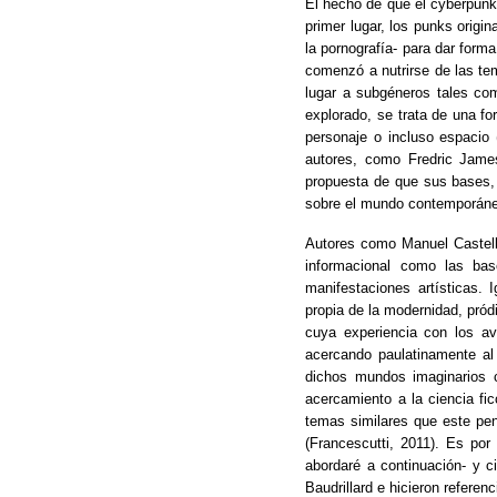
El hecho de que el cyberpunk
primer lugar, los punks origi
la pornografía- para dar form
comenzó a nutrirse de las te
lugar a subgéneros tales co
explorado, se trata de una fo
personaje o incluso espacio
autores, como Fredric James
propuesta de que sus bases, 
sobre el mundo contemporáneo
Autores como Manuel Castell
informacional como las ba
manifestaciones artísticas. 
propia de la modernidad, pródi
cuya experiencia con los av
acercando paulatinamente al
dichos mundos imaginarios c
acercamiento a la ciencia fic
temas similares que este pens
(Francescutti, 2011). Es por
abordaré a continuación- y
Baudrillard e hicieron referen