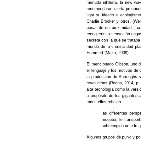
menudo nihilista, la new wav
recomendaran cierta precauci
ligar su ideario al ecologism
Charlie Brooker y otros, (We
pesar de su proximidad–, c
recogieron la sensación angus
secreta con la que se trataba
mundo de la criminalidad pla
Hammett (Mazo, 2009).
El mencionado Gibson, uno d
el lenguaje y los motivos de c
la producción de Burroughs se
revolución» (Rocha, 2014, p. 
alta tecnología como la vers
a propósito de los gigantes
todos ellos reflejan
las diferentes persp
receptor, le transpo
sobrecogido ante lo 
Algunos grupos de punk y posp