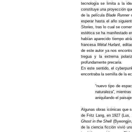
tecnología se limita a la i
constituye una proyección que
de la película
Blade Runner
d
esperar hasta el año siguien
Stories
, tras lo cual se come
estética se ha manifestado en
habían aparecido tiempo atrá
francesa
Métal Hurlant
, edita
de este autor ya nos encontr
tregua y la extrema polariz
profundamente precaria.
En este sentido, el cyberpu
encontraba la semilla de la ec
“nuevo tipo de espaci
naturaleza”, mientras
aniquilando el paisaj
Algunas obras icónicas que s
de Fritz Lang, en 1927 (Lus, 
Ghost in the Shell
(Byeongjin
de la ciencia ficción vivió 