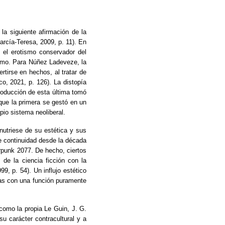
 la siguiente afirmación de la
arcía-Teresa, 2009, p. 11). En
 el erotismo conservador del
pismo. Para Núñez Ladeveze, la
rtirse en hechos, al tratar de
co, 2021, p. 126). La distopía
roducción de esta última tomó
 que la primera se gestó en un
pio sistema neoliberal.
 nutriese de su estética y sus
de continuidad desde la década
rpunk 2077. De hecho, ciertos
de la ciencia ficción con la
, p. 54). Un influjo estético
ras con una función puramente
 como la propia Le Guin, J. G.
u carácter contracultural y a