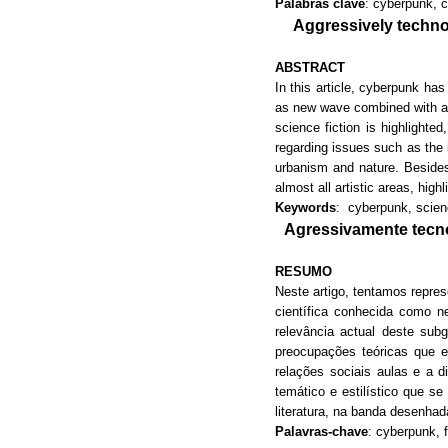
Palabras clave
: cyberpunk, c
Aggressively technol
ABSTRACT
In this article, cyberpunk ha
as new wave combined with a fe
science fiction is highlighte
regarding issues such as the 
urbanism and nature. Besides
almost all artistic areas, high
Keywords
: cyberpunk, science
Agressivamente tecno
RESUMO
Neste artigo, tentamos repr
científica conhecida como n
relevância actual deste sub
preocupações teóricas que e
relações sociais aulas e a d
temático e estilístico que s
literatura, na banda desenha
Palavras-chave
: cyberpunk, f