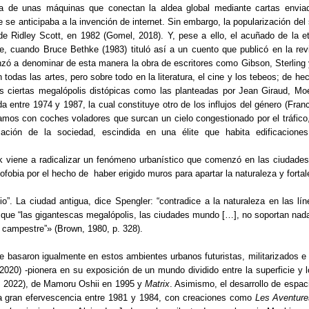
dea de unas máquinas que conectan la aldea global mediante cartas enviad
 se anticipaba a la invención de internet. Sin embargo, la popularización del 
e Ridley Scott, en 1982 (Gomel, 2018). Y, pese a ello, el acuñado de la e
te, cuando Bruce Bethke (1983) tituló así a un cuento que publicó en la re
nzó a denominar de esta manera la obra de escritores como Gibson, Sterling 
 todas las artes, pero sobre todo en la literatura, el cine y los tebeos; de h
s ciertas megalópolis distópicas como las planteadas por Jean Giraud, Moe
da entre 1974 y 1987, la cual constituye otro de los influjos del género (Fran
amos con coches voladores que surcan un cielo congestionado por el tráfico, 
ación de la sociedad, escindida en una élite que habita edificaciones
nk viene a radicalizar un fenómeno urbanístico que comenzó en las ciudade
ofobia por el hecho de haber erigido muros para apartar la naturaleza y fortal
o”. La ciudad antigua, dice Spengler: “contradice a la naturaleza en las lí
 que “las gigantescas megalópolis, las ciudades mundo […], no soportan nada
e campestre”» (Brown, 1980, p. 328).
e basaron igualmente en estos ambientes urbanos futuristas, militarizados e
2020) -pionera en su exposición de un mundo dividido entre la superficie y 
, 2022), de Mamoru Oshii en 1995 y
Matrix
. Asimismo, el desarrollo de espa
una gran efervescencia entre 1981 y 1984, con creaciones como
Les Aventure