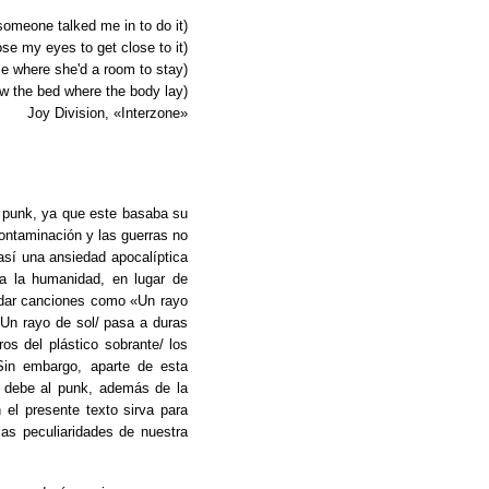
(someone talked me in to do it)
ose my eyes to get close to it)
ce where she'd a room to stay)
aw the bed where the body lay)
Joy Division, «Interzone»
l punk, ya que este basaba su
contaminación y las guerras no
 así una ansiedad apocalíptica
a la humanidad, en lugar de
rdar canciones como «Un rayo
«Un rayo de sol/ pasa a duras
os del plástico sobrante/ los
Sin embargo, aparte de esta
k debe al punk, además de la
el presente texto sirva para
las peculiaridades de nuestra