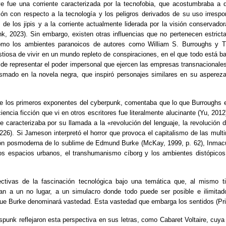
e fue una corriente caracterizada por la tecnofobia, que acostumbraba a q
ón con respecto a la tecnología y los peligros derivados de su uso irresp
o de los jipis y a la corriente actualmente liderada por la visión conservador
nk, 2023). Sin embargo, existen otras influencias que no pertenecen estricta
omo los ambientes paranoicos de autores como William S. Burroughs y
tiosa de vivir en un mundo repleto de conspiraciones, en el que todo está baj
 de representar el poder impersonal que ejercen las empresas transnacionales 
smado en la novela negra, que inspiró personajes similares en su aspereza
e los primeros exponentes del cyberpunk, comentaba que lo que Burroughs e
iencia ficción que vi en otros escritores fue literalmente alucinante (Yu, 201
 caracterizaba por su llamada a la «revolución del lenguaje, la revolución d
226). Si Jameson interpretó el horror que provoca el capitalismo de las multi
ión posmoderna de lo sublime de Edmund Burke (McKay, 1999, p. 62), Inmacu
cos espacios urbanos, el transhumanismo cíborg y los ambientes distópicos
ectivas de la fascinación tecnológica bajo una temática que, al mismo ti
rtan a un no lugar, a un simulacro donde todo puede ser posible e ilimitad
que Burke denominará vastedad. Esta vastedad que embarga los sentidos (Prie
unk reflejaron esta perspectiva en sus letras, como Cabaret Voltaire, cuya 