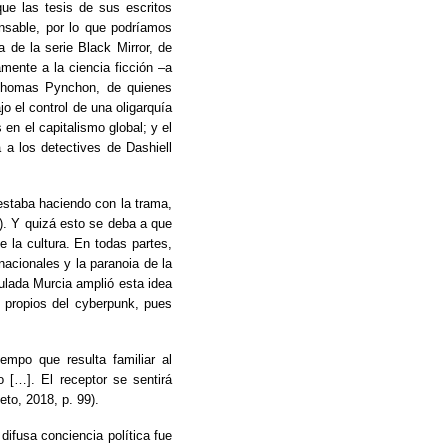
ue las tesis de sus escritos
onsable, por lo que podríamos
a de la serie Black Mirror, de
mente a la ciencia ficción –a
 Thomas Pynchon, de quienes
o el control de una oligarquía
en el capitalismo global; y el
 a los detectives de Dashiell
staba haciendo con la trama,
2). Y quizá esto se deba a que
e la cultura. En todas partes,
nacionales y la paranoia de la
lada Murcia amplió esta idea
 propios del cyberpunk, pues
empo que resulta familiar al
o […]. El receptor se sentirá
to, 2018, p. 99).
difusa conciencia política fue