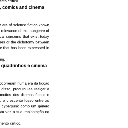
nto crítico.
re, comics and cinema
n era of science fiction known
l relevance of this subgenre of
ical concerns that exist today
asses or the dichotomy between
re that has been expressed in
ing.
, quadrinhos e cinema
ocorreram numa era da ficção
disso, procurou-se realçar a
 muitos dos dilemas éticos e
, o crescente fosso entre as
r o cyberpunk como um género
sta vez a sua implantação na
mento crítico.