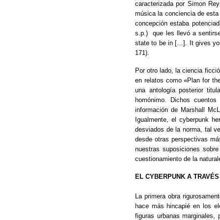
caracterizada por Simon Reyn
música la conciencia de esta 
concepción estaba potenciad
s.p.) que les llevó a sentirs
state to be in […].
It gives y
171).
Por otro lado, la ciencia ficc
en relatos como «Plan for t
una antología posterior titu
homónimo. Dichos cuentos f
información de Marshall McL
Igualmente, el cyberpunk he
desviados de la norma, tal v
desde otras perspectivas más
nuestras suposiciones sobre
cuestionamiento de la natural
EL CYBERPUNK A TRAVÉS 
La primera obra rigurosament
hace más hincapié en los el
figuras urbanas marginales,