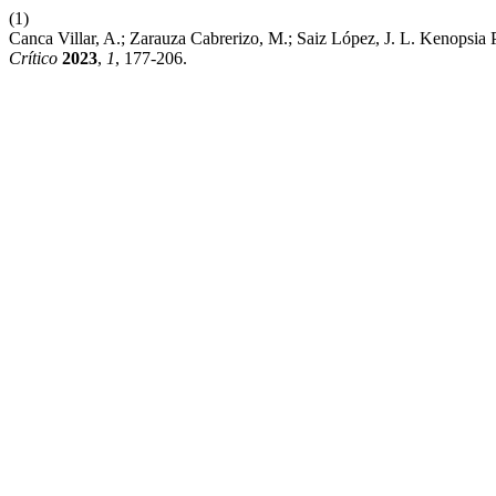
(1)
Canca Villar, A.; Zarauza Cabrerizo, M.; Saiz López, J. L. Kenopsi
Crítico
2023
,
1
, 177-206.