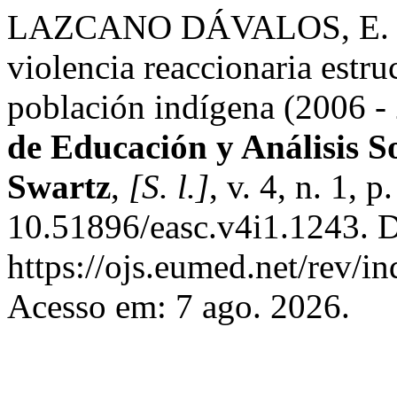
LAZCANO DÁVALOS, E. Bol
violencia reaccionaria estruc
población indígena (2006 -
de Educación y Análisis S
Swartz
,
[S. l.]
, v. 4, n. 1,
10.51896/easc.v4i1.1243. D
https://ojs.eumed.net/rev/i
Acesso em: 7 ago. 2026.