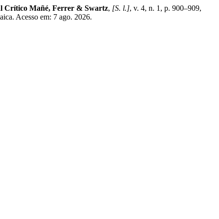
al Crítico Mañé, Ferrer & Swartz
,
[S. l.]
, v. 4, n. 1, p. 900–909,
aica. Acesso em: 7 ago. 2026.