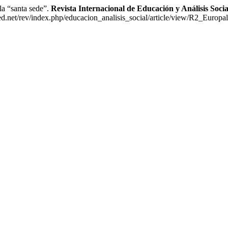
a “santa sede”.
Revista Internacional de Educación y Análisis Soci
d.net/rev/index.php/educacion_analisis_social/article/view/R2_Europal