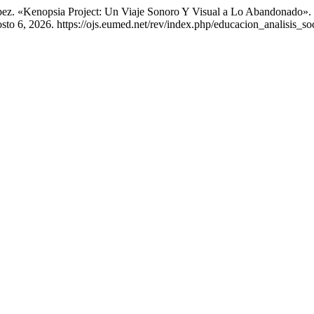
López. «Kenopsia Project: Un Viaje Sonoro Y Visual a Lo Abandonado».
to 6, 2026. https://ojs.eumed.net/rev/index.php/educacion_analisis_soc