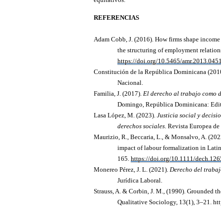
REFERENCIAS
Adam Cobb, J. (2016). How firms shape income 
the structuring of employment relation
https://doi.org/10.5465/amr.2013.045
Constitución de la República Dominicana (201
Nacional.
Familia, J. (2017).
El derecho al trabajo como 
Domingo, República Dominicana: Edito
Lasa López, M. (2023).
Justicia social y decis
derechos sociales
. Revista Europea de
Maurizio, R., Beccaria, L., & Monsalvo, A. (202
impact of labour formalization in Lati
165.
https://doi.org/10.1111/dech.12
Monereo Pérez, J. L. (2021).
Derecho del trabaj
Jurídica Laboral.
Strauss, A. & Corbin, J. M., (1990).
Grounded the
Qualitative Sociology, 13(1), 3–21. h