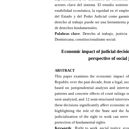
actores clave del sistema. El estudio sostien
estabilidad económica, la equidad en el empleo
del Estado y del Poder Judicial como garante
derecho al trabajo puede ser una herramienta pa
de derechos fundamentales.
Palabras clave
: Derecho al trabajo, justicia
Dominicana, constitucionalismo social.
Economic impact of judicial decisi
perspective of social
ABSTRACT
This paper examines the economic impact of
Republic over the past decade, from a legal, s
based on jurisprudential analysis and intervi
patterns and concrete effects of court rulings o
were analyzed, and 12 semi-structured intervie
these decisions significantly affect economic s
highlighting the role of the State and the Jud
judicialization of the right to work can serv
protection of fundamental rights.
Keywords
: Right to work, social justice, ec