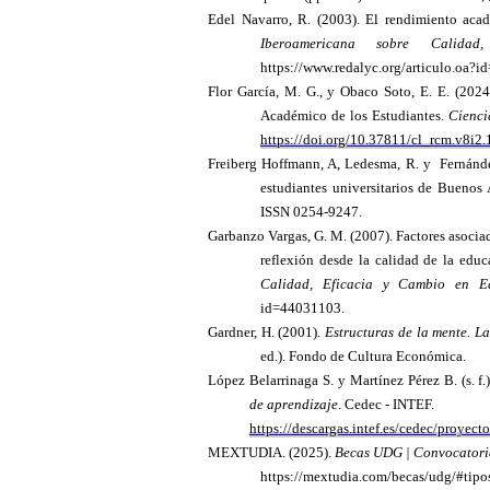
Edel Navarro, R. (2003). El rendimiento acad
Iberoamericana sobre Calid
https://www.redalyc.org/articulo.oa?
Flor García, M. G., y Obaco Soto, E. E. (202
Académico de los Estudiantes.
Cienci
https://doi.org/10.37811/cl_rcm.v8i2
Freiberg Hoffmann, A, Ledesma, R. y Fernández
estudiantes universitarios de Buenos A
ISSN 0254-9247.
Garbanzo Vargas, G. M. (2007). Factores asocia
reflexión desde la calidad de la educ
Calidad, Eficacia y Cambio en E
id=44031103.
Gardner, H. (2001).
Estructuras de la mente. La 
ed.). Fondo de Cultura Económica.
López Belarrinaga S. y Martínez Pérez B. (s. f.
de aprendizaje
.
Cedec - INTEF.
https://descargas.intef.es/cedec/proyec
MEXTUDIA. (2025).
Becas UDG | Convocatoria
https://mextudia.com/becas/udg/#tip