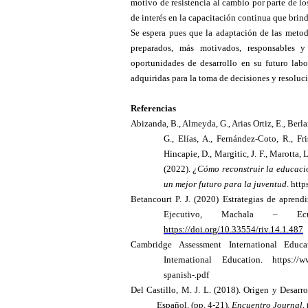
motivo de resistencia al cambio por parte de los
de interés en la capacitación continua que brin
Se espera pues que la adaptación de las metod
preparados, más motivados, responsables
oportunidades de desarrollo en su futuro lab
adquiridas para la toma de decisiones y resoluc
Referencias
Abizanda, B., Almeyda, G., Arias Ortiz, E., Berla
G., Elías, A., Fernández-Coto, R., F
Hincapie, D., Margitic, J. F., Marotta,
(2022).
¿Cómo reconstruir la educaci
un mejor futuro para la juventud
. htt
Betancourt P. J. (2020) Estrategias de aprend
Ejecutivo, Machala – E
https://doi.org/10.33554/riv.14.1.487
Cambridge Assessment International Educa
International Education. https://ww
spanish-.pdf
Del Castillo, M. J. L. (2018). Origen y Desarr
Español. (pp. 4-21).
Encuentro Journal
,