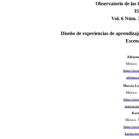
Observatorio de las 
I
Vol. 6 Núm. 
Diseño de experiencias de aprendizaj
Escen
Adriana
México. 
https://or
adriana
Marcia Le
México. 
https://or
marcia.m
Kari
México. 
https://or
karina.g