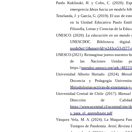
Pardo Kuklinski, H. y Cobo, C. (2020).
Exp
emergencia Ideas hacia un modelo hí
Tenelanda, J. y García, G. (2019). El uso de est
en la Unidad Educativa Paulo Emil
Filosofía, Letras y Ciencias de la Educ
UNESCO. (2020).
La educación en un mundo t
UNESCDOC. Biblioteca digit
posInSet=1&queryId=e243ce53-f377-
UNESCO (2021). Reimaginar juntos nuestros fut
de las Naciones Unidas pa
https.//
unesdoc.unesco.org/ark:/4822
Universidad Alberto Hurtado. (2024).
Metod
Docencia y Pedagogía Universitar
Metodologias-activas-de-ensenanza-y-
Universidad Central de Chile. (2017).
Manual 
Dirección de Calidad 
https://www.ucentral.cl/ucentral/si
s_para_el_aprendizaje.pdf
Vásquez Vela, M. A. (2024). La Maqueta Fun
Tiempos de Pandemia.
Areté, Revista