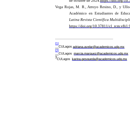
de octubre de 2024.
https://doi.org/10
Vega Rojas, M. R., Arroyo Resino, D., y Ullo
Académico en Estudiantes de Educa
Latina Revista Científica Multidiscipl
https://doi.org/10.37811/cl_rcm.v8i1
[1]
CULagos
adriana.avelar@academicos.udg.mx
[2]
CULagos
marcia.marquez@academicos.udg.mx
3
CULagos
karina.gesqueda@academicos.udg.mx