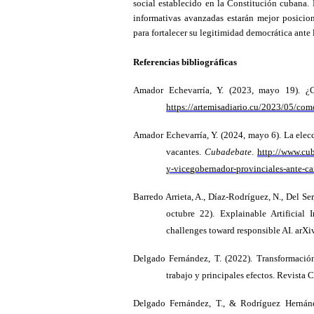
social establecido en la Constitución cubana. 
informativas avanzadas estarán mejor posiciona
para fortalecer su legitimidad democrática ante 
Referencias
bibliográficas
Amador Echevarría, Y. (2023, mayo 19). ¿
https://artemisadiario.cu/2023/05/como
Amador Echevarría, Y. (2024, mayo 6). La elec
vacantes.
Cubadebate
.
http://www.cub
y-vicegobernador-provinciales-ante-ca
Barredo Arrieta, A., Díaz-Rodríguez, N., Del Ser, 
octubre 22). Explainable Artificial 
challenges toward responsible AI. arXi
Delgado Fernández, T. (2022). Transformación
trabajo y principales efectos. Revista 
Delgado Fernández, T., & Rodríguez Hernánd