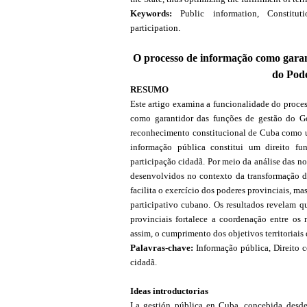
Keywords:
Public information, Constitut
participation.
O processo de informação como garant
do Pod
RESUMO
Este artigo examina a funcionalidade do proce
como garantidor das funções de gestão do Go
reconhecimento constitucional de Cuba como um 
informação pública constitui um direito fu
participação cidadã. Por meio da análise das n
desenvolvidos no contexto da transformação d
facilita o exercício dos poderes provinciais, 
participativo cubano. Os resultados revelam q
provinciais fortalece a coordenação entre os 
assim, o cumprimento dos objetivos territoriai
Palavras-chave:
Informação pública, Direito c
cidadã.
Ideas introductorias
La gestión pública en Cuba, concebida desde e