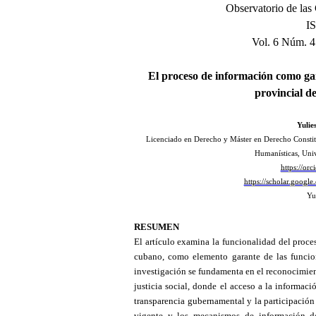
Observatorio de las
I
Vol. 6 Núm. 4
El proceso de información como gar
provincial d
Yulie
Licenciado en Derecho y Máster en Derecho Constitu
Humanísticas, Univ
https://or
https://scholar.goog
Yu
RESUMEN
El
artículo
examina la funcionalidad del proce
cubano
, c
omo elemento garante de las funcion
investigación se fundamenta en el reconocimien
justicia social, donde el acceso a la informac
transparencia gubernamental y la participación 
vigente y los mecanismos de información des