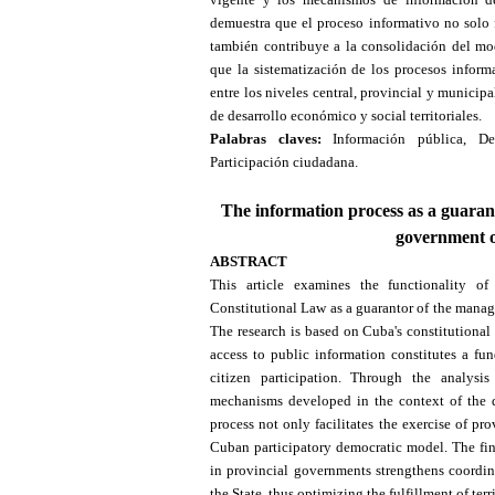
demuestra que el proceso informativo no solo f
también contribuye a la consolidación del mo
que la sistematización de los procesos informa
entre los niveles central, provincial y municip
de desarrollo económico y social territoriales.
Palabras claves:
Información pública, Der
Participación ciudadana.
The information process as a guaran
government o
ABSTRACT
This article examines the functionality o
Constitutional Law as a guarantor of the manag
The research is based on Cuba's constitutional r
access to public information constitutes a fu
citizen participation. Through the analysis
mechanisms developed in the context of the di
process not only facilitates the exercise of pr
Cuban participatory democratic model. The find
in provincial governments strengthens coordina
the State, thus optimizing the fulfillment of te