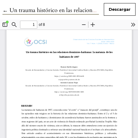
Volver a los detalles del artículo
←
Un trauma histórico en las relaciones dominico haitianas
Descargar