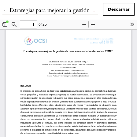
Volver a los detalles del artículo
←
Estrategias para mejorar la gestión de competencias laborales en las PYMES
Descargar