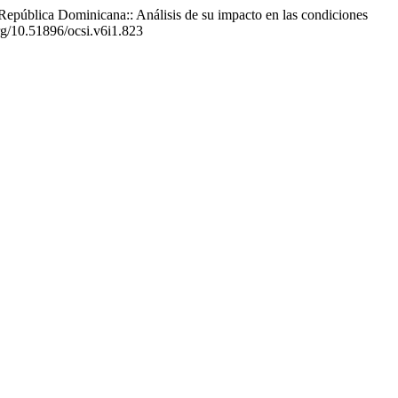
 República Dominicana:: Análisis de su impacto en las condiciones
org/10.51896/ocsi.v6i1.823