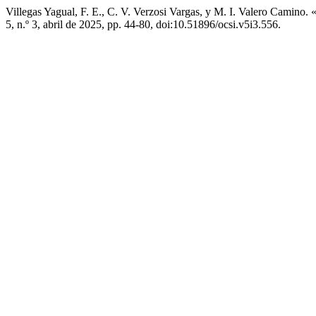
Villegas Yagual, F. E., C. V. Verzosi Vargas, y M. I. Valero Camin
5, n.º 3, abril de 2025, pp. 44-80, doi:10.51896/ocsi.v5i3.556.