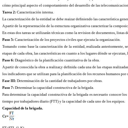
cómo principal aspecto el comportamiento del desarrollo de las telecomunicacione
Tarea 2:
Caracterización interna.
La caracterización de la entidad se debe reaizar definiendo las característica gener
A partir de la representación de la estructura organizativa caracterizar la composic
En estas dos tareas se utilizarán técnicas como la revision de documentos, listas d
Paso 5:
Caracterización de los proyectos civiles que ejecuta la organización.
Tomando como base la caracterización de la entidad, realizada anteriormente, se 
etapas de cada obra, las características en cuanto a los lugares dónde se ejecutan, 
Paso 6:
Diagnóstico de la planificación cuantitativa de la obra.
A partir de conocida la obra a realizar,y definida cada una de las etapas realizadas
los indicadores que se utilizan para la planificación de los recursos humanos por 
Fase III:
Determinación de la cantidad de trabajadores por obras.
Paso 7:
Determinar la capacidad constructiva de la brigada.
Para determinar la capacidad constructiva de la brigada es necesario conocer los
tiempo por trabajadores diario (FTT) y la capacidad de cada uno de los equipos.
Capacidad de la brigada.
FT=FTL (1-K)