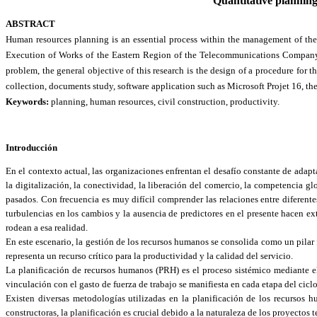
Quantitative plannin
ABSTRACT
Human resources planning is an essential process within the management of the 
Execution of Works of the Eastern Region of the Telecommunications Company of
problem, the general objective of this research is the design of a procedure for 
collection, documents study, software application such as Microsoft Projet 16, t
Keywords:
planning, human resources, civil construction, productivity.
Introducción
En el contexto actual, las organizaciones enfrentan el desafío constante de adap
la digitalización, la conectividad, la liberación del comercio, la competencia g
pasados.
Con frecuencia es muy difícil comprender las relaciones entre diferent
turbulencias en los cambios y la ausencia de predictores en el presente hacen ex
rodean a esa realidad.
En este escenario, la gestión de los recursos humanos se consolida como un pilar
representa un recurso crítico para la productividad y la calidad del servicio.
La planificación de recursos humanos (PRH) es el proceso sistémico mediante el
vinculación con el gasto de fuerza de trabajo se manifiesta en cada etapa del cicl
Existen diversas metodologías utilizadas en la planificación de los recursos
constructoras, la planificación es crucial debido a la naturaleza de los proyecto