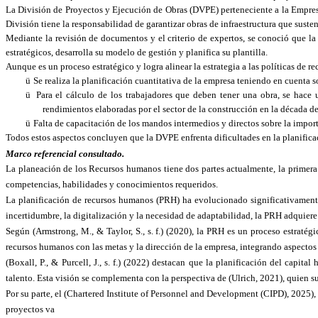
La División de Proyectos y Ejecución de Obras (DVPE) perteneciente a la Empresa
División tiene la responsabilidad de garantizar obras de infraestructura que susten
Mediante la revisión de documentos y el criterio de expertos, se conoció que la
estratégicos, desarrolla su modelo de gestión y planifica su plantilla.
Aunque es un proceso estratégico y logra alinear la estrategia a las políticas de r
ü
Se realiza la planificación cuantitativa de la empresa teniendo en cuenta so
ü
Para el cálculo de los trabajadores que deben tener una obra, se hace 
rendimientos elaboradas por el sector de la construcción en la década de
ü
Falta de capacitación de los mandos intermedios y directos sobre la importa
Todos estos aspectos concluyen que la DVPE enfrenta dificultades en la planificaci
Marco referencial consultado.
La planeación de los Recursos humanos tiene dos partes actualmente, la primera e
competencias, habilidades y conocimientos requeridos.
La planificación de recursos humanos (PRH) ha evolucionado significativamente 
incertidumbre, la digitalización y la necesidad de adaptabilidad, la PRH adquiere
Según
(Armstrong, M., & Taylor, S., s. f.)
(2020), la PRH es un proceso estratégi
recursos humanos con las metas y la dirección de la empresa, integrando aspecto
(Boxall, P., & Purcell, J., s. f.)
(2022) destacan que la planificación del capital 
talento. Esta visión se complementa con la perspectiva de
(Ulrich, 2021)
, quien s
Por su parte, el
(Chartered Institute of Personnel and Development (CIPD), 2025)
,
proyectos va