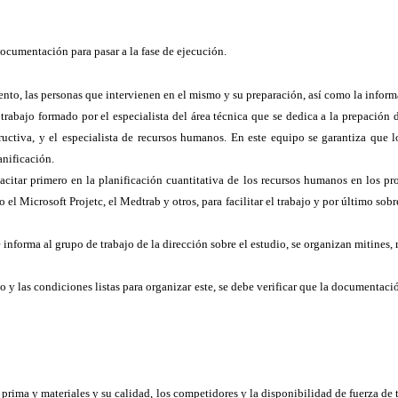
ocumentación para pasar a la fase de ejecución.
iento, las personas que intervienen en el mismo y su preparación, así como la inform
abajo formado por el especialista del área técnica que se dedica a la prepación del
structiva, y el especialista de recursos humanos. En este equipo se garantiza que 
anificación.
tar primero en la planificación cuantitativa de los recursos humanos en los proce
 el Microsoft Projetc, el Medtrab y otros, para facilitar el trabajo y por último so
 informa al grupo de trabajo de la dirección sobre el estudio, se organizan mitines,
vo y las condiciones listas para organizar este, se debe verificar que la documentac
ia prima y materiales y su calidad, los competidores y la disponibilidad de fuerza d