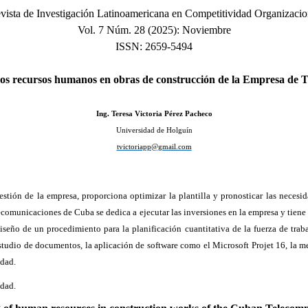
vista de Investigación Latinoamericana en Competitividad Organizacio
Vol. 7 Núm. 28 (2025): Noviembre
ISSN: 2659-5494
 los recursos humanos en obras de construcción de la Empresa de
Ing. Teresa Victoria Pérez Pacheco
Universidad de Holguín
tvictoriapp@gmail.com
stión de la empresa, proporciona optimizar la plantilla y pronosticar las necesi
municaciones de Cuba se dedica a ejecutar las inversiones en la empresa y tiene dif
diseño de un procedimiento para la planificación cuantitativa de la fuerza de trab
studio de documentos, la aplicación de software como el Microsoft Projet 16, la me
idad.
idad.