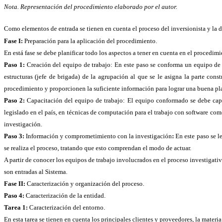
Nota. Representación del procedimiento elaborado por el autor.
Como elementos de entrada se tienen en cuenta el proceso del inversionista y la d
Fase I:
Preparación para la aplicación del procedimiento.
En está fase se debe planificar todo los aspectos a tener en cuenta en el procedim
Paso 1:
Creación del equipo de trabajo: En este paso se conforma un equipo de tr
estructuras (jefe de brigada) de la agrupación al que se le asigna la parte con
procedimiento y proporcionen la suficiente información para lograr una buena pl
Paso 2:
Capacitación del equipo de trabajo: El equipo conformado se debe capaci
legislado en el país, en técnicas de computación para el trabajo con software como
investigación.
Paso 3:
Información y comprometimiento con la investigación
:
En este paso se le
se realiza el proceso, tratando que esto comprendan el modo de actuar.
A partir de conocer los equipos de trabajo involucrados en el proceso investigati
son entradas al Sistema.
Fase II:
Caracterización y organización del proceso.
Paso 4:
Caracterización de la entidad.
Tarea 1:
Caracterización del entorno.
En esta tarea se tienen en cuenta los principales clientes y proveedores, la mater