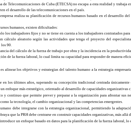
 de Telecomunicaciones de Cuba (ETECSA) no escapa a esta realidad y trabaja en la
ten el desarrollo de las telecomunicaciones en el país.
 empresa realiza su planificación de recursos humanos basado en el desarrollo del 
ecursos humanos, existen dificultades:
lo los trabajadores fijos y no se tiene en cuenta a los trabajadores contratados para
un cálculo aleatorio según las actividades que tenga el proyecto del especialis
 los 90.
ncia del cálculo de la fuerza de trabajo por obra y la incidencia en la productivid
ón de la fuerza laboral, lo cual limita su capacidad para responder de manera eficien
s alinear los objetivos y estrategias del talento humano a la estrategia empresaria
en los últimos años, superando su concepción tradicional centrada únicamente en
 un enfoque más estratégico, orientado al desarrollo de capacidades organizativas c
co y continuo que permite prever y preparar a la organización para afrontar sus ne
s como la tecnología, el cambio organizacional y las competencias emergentes.
humano debe integrarse con la estrategia organizacional, permitiendo la adaptaci
ubraya que la PRH debe centrarse en construir capacidades organizativas, más allá d
 introduce un enfoque basado en datos para la planificación de la fuerza laboral, l