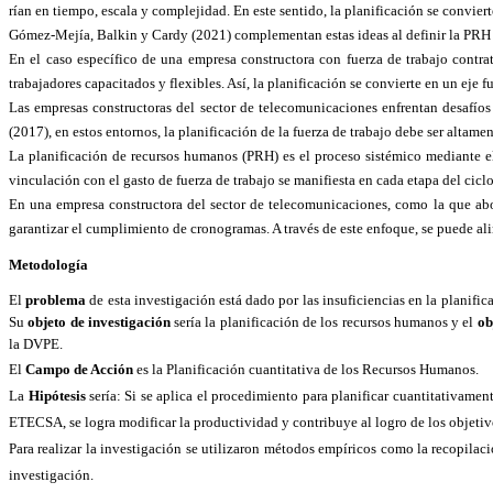
rían en tiempo, escala y complejidad. En este sentido, la planificación se conviert
Gómez-Mejía, Balkin y Cardy (2021) complementan estas ideas al definir la PRH co
En el caso específico de una empresa constructora con fuerza de trabajo contra
trabajadores capacitados y flexibles. Así, la planificación se convierte en un eje 
Las empresas constructoras del sector de telecomunicaciones enfrentan desafíos 
(2017), en estos entornos, la planificación de la fuerza de trabajo debe ser alt
La planificación de recursos humanos (PRH) es el proceso sistémico mediante el
vinculación con el gasto de fuerza de trabajo se manifiesta en cada etapa del cicl
En una empresa constructora del sector de telecomunicaciones, como la que abord
garantizar el cumplimiento de cronogramas. A través de este enfoque, se puede ali
Metodología
El
problema
de esta investigación
está dado por las insuficiencias en la planif
Su
objeto de investigación
sería la planificación de los recursos humanos y el
ob
la DVPE.
El
Campo de Acción
es la Planificación cuantitativa de los Recursos Humanos.
La
Hipótesis
sería: Si se aplica el
procedimiento para planificar cuantitativament
ETECSA, se logra modificar la productividad y contribuye al logro de los objetiv
Para realizar la investigación se utilizaron métodos empíricos como la recopilación
investigación.