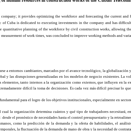
g of human resources in construction works of the Cuban Telec
company; it provides optimizing the workforce and forecasting the current and f
 Cuba is dedicated to executing investments in the company and has difficultie
the quantitative planning of the workforce by civil construction works, allowing th
he measurement of work times, was concluded to improve working methods and variabl
tarse a entornos cambiantes, marcados por el avance tecnológico, la globalización 
lobal y las disrupciones generalizadas en los modelos de negocio existentes. La v
es elementos, tanto internos a la organización como externos, que influyen en la 
tremadamente difícil la toma de decisiones. Es cada vez más difícil precisar lo que
 fundamental para el logro de los objetivos institucionales, especialmente en sect
 cual la organización determina cuántos y qué tipo de trabajadores necesitará, 
o: desde el pronóstico de necesidades hasta el control presupuestario y la retroalim
 humanos, como la predicción de la demanda y la oferta de habilidades, el análi
s temporales, la fluctuación de la demanda de mano de obra y la necesidad de contra