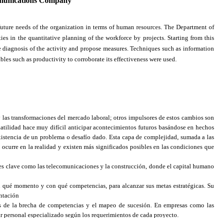
ommunications Company
uture needs of the organization in terms of human resources.
The Department of
s in the quantitative planning of the workforce by projects.
Starting from this
e diagnosis of the activity and propose measures.
Techniques such as information
es such as productivity to corroborate its effectiveness were used.
y las transformaciones del mercado laboral;
otros impulsores de estos cambios son
olatilidad hace muy difícil anticipar acontecimientos futuros basándose en hechos
existencia de un problema o desafío dado. Esta capa de complejidad, sumada a las
 ocurre en la realidad y existen más significados posibles en las condiciones que
ores clave como las telecomunicaciones y la construcción, donde el capital humano
en qué momento y con qué competencias, para alcanzar sus metas estratégicas. Su
entación
sis de la brecha de competencias y el mapeo de sucesión. En empresas como las
tar personal especializado según los requerimientos de cada proyecto.