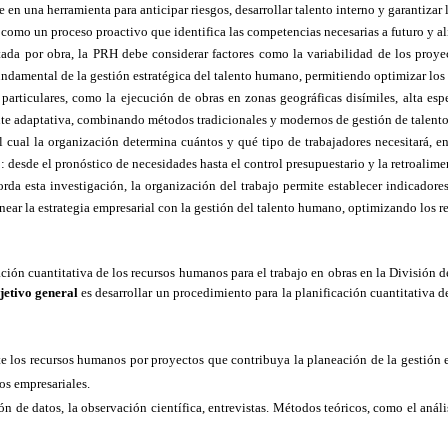
e en una herramienta para anticipar riesgos, desarrollar talento interno y garantizar
mo un proceso proactivo que identifica las competencias necesarias a futuro y aline
tada por obra, la PRH debe considerar factores como la variabilidad de los proye
fundamental de la gestión estratégica del talento humano, permitiendo optimizar los r
particulares, como la ejecución de obras en zonas geográficas disímiles, alta es
amente adaptativa, combinando métodos tradicionales y modernos de gestión de talen
 cual la organización determina cuántos y qué tipo de trabajadores necesitará, 
o: desde el pronóstico de necesidades hasta el control presupuestario y la retroalime
a esta investigación, la organización del trabajo permite establecer indicadores 
near la estrategia empresarial con la gestión del talento humano, optimizando los r
icación cuantitativa de los recursos humanos para el trabajo en obras en la Divisi
jetivo general
es desarrollar un procedimiento para la planificación cuantitativa d
e los recursos humanos por proyectos que contribuya la planeación de la gestión 
os empresariales.
 de datos, la observación científica, entrevistas. Métodos teóricos, como el análisis