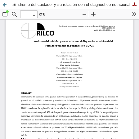
Síndrome del cuidador y su relación con el diagnóstico nutricional del cuidador primario en pacientes con TDAH