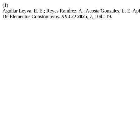
(1)
Aguilar Leyva, E. E.; Reyes Ramírez, A.; Acosta Gonzales, L. E. Apl
De Elementos Constructivos.
RILCO
2025
,
7
, 104-119.