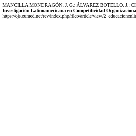
MANCILLA MONDRAGÓN, J. G.; ÁLVAREZ BOTELLO, J.; CHAPARRO S
Investigación Latinoamericana en Competitividad Organizaciona
https://ojs.eumed.net/rev/index.php/rilco/article/view/2_educacionenl