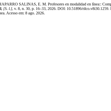
ALINAS, E. M. Profesores en modalidad en línea:: Competenci
l
,
[S. l.]
, v. 8, n. 30, p. 16–33, 2026. DOI: 10.51896/rilco.v8i30.1259.
inea. Acesso em: 8 ago. 2026.