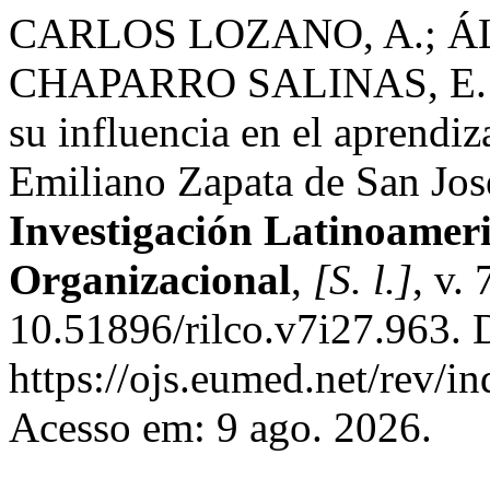
CARLOS LOZANO, A.; Á
CHAPARRO SALINAS, E. M.
su influencia en el aprendiz
Emiliano Zapata de San Jo
Investigación Latinoamer
Organizacional
,
[S. l.]
, v.
10.51896/rilco.v7i27.963. 
https://ojs.eumed.net/rev/in
Acesso em: 9 ago. 2026.