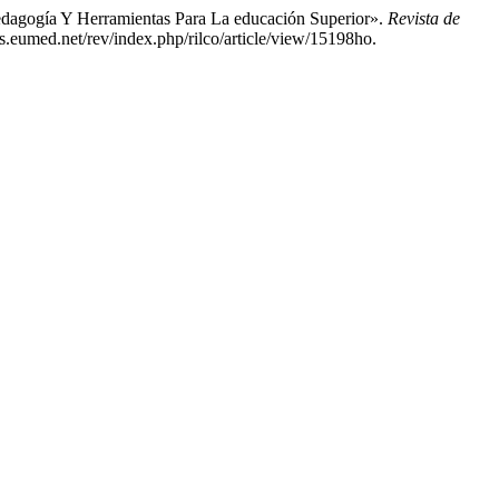
 pedagogía Y Herramientas Para La educación Superior».
Revista de
js.eumed.net/rev/index.php/rilco/article/view/15198ho.