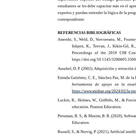
estudiantes se les debe capacitar más en el ap
expertos y puedan entender la lógica de la prog
correspondiente.
REFERENCIAS BIBLIOGRÁFICAS
Amershi, S., Weld, D., Vorvoreanu, M., Fourney, 
Inkpen, K., Teevan, J., Kikin-Gil, R
Proceedings of the 2019 CHI Con
https://doi.org/10.1145/3290605.330
Ausubel, D. P. (2002). Adquisición y retención 
Estrada Gutiérrez, C. E., Sánchez Paz, M. de la L
herramienta de apoyo en la ense
https://www.mjshae.org/2024/02/la-int
Luckin, R., Holmes, W., Griffiths, M., & Forci
education. Pearson Education.
Pressman, R. S., & Maxim, B. R. (2020). Softwar
Education.
Russell, S., & Norvig, P. (2021). Artificial inte