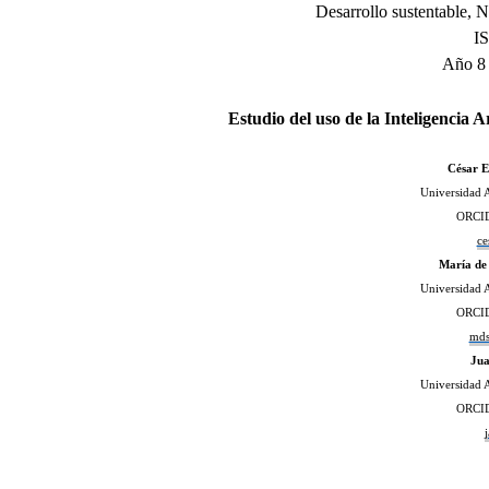
Desarrollo sustentable,
I
Año 8 
Estudio del uso de la Inteligencia 
César E
Universidad 
ORCID
ce
María de
Universidad 
ORCID
mds
Jua
Universidad 
ORCID