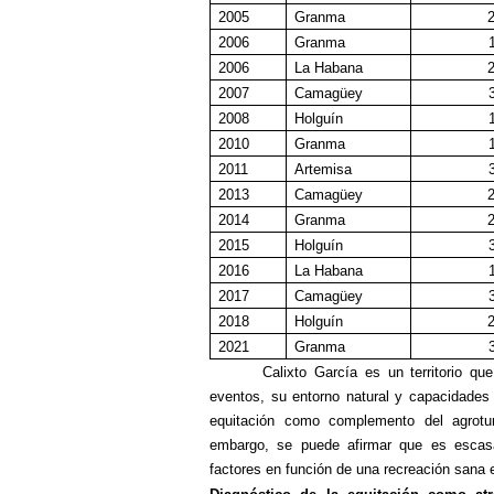
2005
Granma
2
2006
Granma
2006
L
a Habana
2
2007
Camagüey
2008
Holguín
2010
Granma
2011
Artemisa
2013
Camagüey
2
2014
Granma
2
2015
Holguín
2016
L
a Habana
2017
Camagüey
2018
Holguín
2
2021
Granma
Calixto García es un
territorio qu
eventos, su entorno natural y capacidades i
equitación como complemento del agrotu
embargo,
se puede
a
firmar
que es escasa
factores en función de una recreación sana e