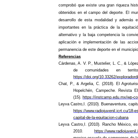
comprobó que existe una gran riqueza histó
obtenidos en el campo del deporte. El mun
desarrollo de esta modalidad y además e
importantes en la práctica de la equitac
alternativo y la baja competencia la convier
aplicación e implementación de las accio
permanencia de este deporte en el municipio 
Referencias
Cárdenas, A. V. P., Mustelier, L. C., & López
de comunidades en territor
https://doi.org/10.33262/exploradordi
Chat, P., & Argelia, C. (2018). El Agrotur
Hopelchén, Campeche. Revista Elec
(15).
https://instcamp.edu.mx/wp-c
Leyva Castro,I. (2010). Buenaventura, capit
https://www.radiojuvenil.icrt.cu/
capital-de-la-equitacion-cubana
Leyva Castro,I. (2010). Rancho México, e
2010.
https://www.radiojuvenil
mexico-escuela-de-campeones-de-la-