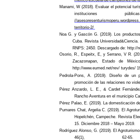
Manami, W (2018). Evaluar el potencial turí
instituciones
//asesoresenturismoperu.wordpress.c
territorio-2/
Noa G. y Gascón G. (2019). Los productos a
Cuba. Revista Universidad&Ciencia.
RNPS: 2450. Descargado de:
http://
Osorio, R., Espeitx, E, y Serrano, V R. (20
Zacazonapan, Estado de México
http://www.eumed.net/rev/ turydes/ 
Pedrola-Pons, A. (2019). Diseño de un p
promoción de las relaciones no viol
Pérez Anzardo, L. E., & Cardet Fernández,
Rancho Aventura en el municipio Cal
Pérez Palao, E. (2019). La domesticación de
Pumares Chat, Argelia C. (2019). El Agrotu
Hopelchén, Campeche. Revista Electr
15. Diciembre 2018 – Mayo 2019.
Rodríguez Alonso, G. (2019). El Agroturismo,
46(1), 6