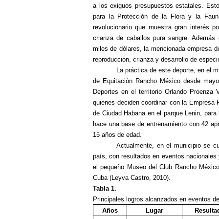
a los exiguos presupuestos estatales. Est
para la Protección de la Flora y la Fau
revolucionario que muestra gran interés p
crianza de caballos pura sangre. Además d
miles de dólares, la mencionada empresa des
reproducción, crianza y desarrollo de espec
La práctica de este deporte, en el m
de Equitación Rancho M
é
xic
o desde
mayo 
Deportes en el territorio
Orlando Proenza 
quienes
deciden coordinar con la Empresa P
de Ciudad Habana en el parque Lenin, para l
hace una base de entrenamiento con 42 ap
15 años de edad
.
Actualmente, en el municipio se cu
país, con resultados en eventos nacionales
el pequeño Museo del Club Rancho México, 
Cuba (Leyva Castro, 2010).
Tabla 1.
Principales logros alcanzados en eventos de
Años
Lugar
Resulta