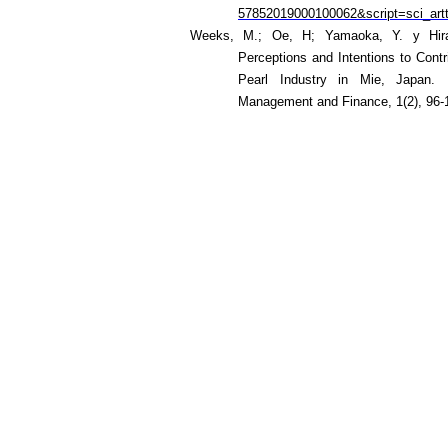
57852019000100062&script=sci_artt
Weeks, M.; Oe, H; Yamaoka, Y. y Hira
Perceptions and Intentions to Cont
Pearl Industry in Mie, Japan. E
Management and Finance, 1(2), 96-