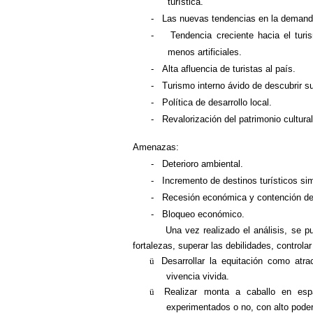
turística.
-
Las nuevas tendencias en la demanda d
-
Tendencia creciente hacia el tur
menos artificiales.
-
Alta afluencia de turistas al país.
-
Turismo interno ávido de descubrir su
-
Política de desarrollo local.
-
Revalorización del patrimonio cultural 
Amenazas:
-
Deterioro ambiental.
-
Incremento de destinos turísticos sim
-
Recesión económica y contención del
-
Bloqueo económico.
Una vez realizado el análisis, se pu
fortalezas, superar las debilidades, control
ü
Desarrollar la equitación como atra
vivencia vivida.
ü
Realizar monta a caballo en espa
experimentados o no, con alto pode