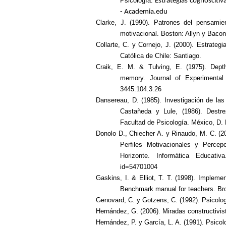
Psicología.
Estrategias cognoscitiv
- Academia.edu
Clarke, J. (1990). Patrones del pensamie
motivacional. Boston: Allyn y Bacon
Collarte, C. y Cornejo, J. (2000). Estrategi
Católica de Chile: Santiago.
Craik, E. M. & Tulving, E. (1975). Dept
memory.
Journal of Experimental 
3445.104.3.26
Dansereau, D. (1985). Investigación de las 
Castañeda y Lule, (1986). Destr
Facultad de Psicología. México, D.
Donolo D., Chiecher A. y Rinaudo, M. C. (20
Perfiles Motivacionales y Percep
Horizonte.
Informática Educativa
id=54701004
Gaskins, I. & Elliot, T. T. (1998). Impleme
Benchmark manual for teachers.
Br
Genovard, C. y Gotzens, C. (1992). Psicologí
Hernández, G. (2006). Miradas constructivis
Hernández, P. y García, L. A. (1991). Psico