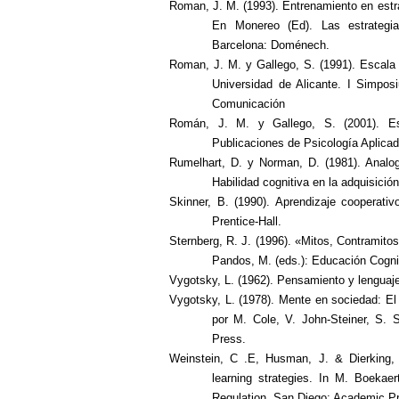
Roman, J. M. (1993). Entrenamiento en estra
En Monereo (Ed). Las estrategia
Barcelona: Doménech.
Roman, J. M. y Gallego, S. (1991). Escala 
Universidad de Alicante. I Simpos
Comunicación
Román, J. M. y Gallego, S. (2001). Es
Publicaciones de Psicología Aplica
Rumelhart, D. y Norman, D. (1981). Analog
Habilidad cognitiva en la adquisición
Skinner, B. (1990). Aprendizaje cooperativo
Prentice-Hall.
Sternberg, R. J. (1996). «Mitos, Contramito
Pandos, M. (eds.): Educación Cognit
Vygotsky, L. (1962). Pensamiento y lengua
Vygotsky, L. (1978). Mente en sociedad: El
por M. Cole, V. John-Steiner, S. 
Press.
Weinstein, C .E, Husman, J. & Dierking, 
learning strategies. In M. Boekae
Regulation.
San Diego: Academic P