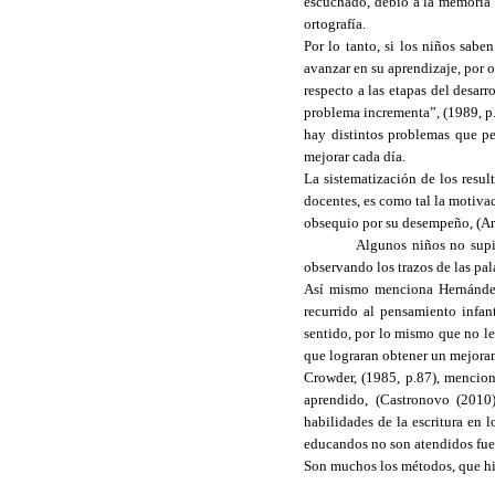
escuchado, debió a la memoria a
ortografía.
Por lo tanto, si los niños sabe
avanzar en su aprendizaje, por o
respecto a las etapas del desarr
problema incrementa”, (1989, p.
hay distintos problemas que pe
mejorar cada día.
La sistematización de los resul
docentes, es como tal la motivac
obsequio por su desempeño, (Arc
Algunos niños no supie
observando los trazos de las pa
Así mismo menciona Hernández, 
recurrido al pensamiento infan
sentido, por lo mismo que no le 
que lograran obtener un mejora
Crowder, (1985, p.87), mencion
aprendido, (Castronovo (2010
habilidades de la escritura en 
educandos no son atendidos fuer
Son muchos los métodos, que his