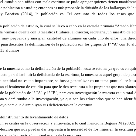
del estudio con niños con mala escritura se pudo agregar quienes tienen manifesta
la población a estudiar, entonces es más probable la difusión de los hallazgos de la
y Baptista (2014), la población es: “el conjunto de todos los casos que
la población de estudio, la cual se llevó a cabo en la escuela primaria “Amado Ne
 primaria cuenta con 8 maestros titulares, el director, secretaria, un maestro de e
on muy pequeños y una gran cantidad de alumnos en cada uno de ellos, una direc
 para docentes, la delimitación de la población son los grupos de 1º “A” con 16 
e 33 alumnos.
la muestra como la delimitación de la población, esta se retoma ya que es en quie
yecto para disminuir la deficiencia de la escritura, la muestra es aquel grupo de per
la cantidad no es tan importante, se busca generalizar en un tema puntual, se bus
dan el fenómeno de estudio para que le den respuesta a las preguntas que nos plant
 de la población de 1º “A” y 1º “B”, para esta investigación la muestra es un total
ara y dará rumbo a la investigación, ya que son los educandos que se han identifi
poyo para que disminuyan sus deficiencias en la escritura.
ntoInstrumento de levantamiento de datos
ón se centra en la observación y entrevista, a lo cual menciona Begoña M (2002), p
olección que nos puedan dar respuesta a la necesidad de los niños en la escritura p
cara un “entrevista” puntual acerca de la escritura.