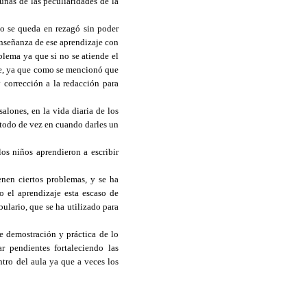
unas de las peculiaridades de la
iño se queda en rezagó sin poder
 enseñanza de ese aprendizaje con
oblema ya que si no se atiende el
ste, ya que como se mencionó que
 corrección a la redacción para
alones, en la vida diaria de los
e todo de vez en cuando darles un
os niños aprendieron a escribir
enen ciertos problemas, y se ha
o el aprendizaje esta escaso de
bulario, que se ha utilizado para
e demostración y práctica de lo
 pendientes fortaleciendo las
ntro del aula ya que a veces los