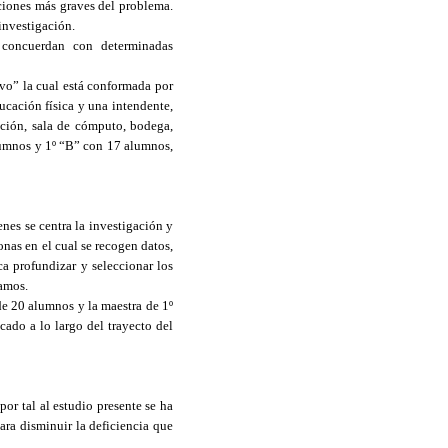
ciones más graves del problema.
 investigación.
 concuerdan con determinadas
rvo” la cual está conformada por
ducación física y una intendente,
ción, sala de cómputo, bodega,
alumnos y 1º “B” con 17 alumnos,
nes se centra la investigación y
sonas en el cual se recogen datos,
ca profundizar y seleccionar los
eamos.
 de 20 alumnos y la maestra de 1º
cado a lo largo del trayecto del
or tal al estudio presente se ha
ara disminuir la deficiencia que