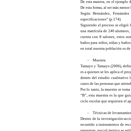
De esta manera, en el ejemplo 
De esta forma, al ser más menor 
Según Hernández, Fernández 
especificaciones” (p.174).
Siguiendo el proceso se eligió 
una matrícula de 240 alumnos, la
cuenta con 8 salones, estos s
baños para niños, niñas y baños
en total nuestra población es d
-
Muestra
Tamayo y Tamayo (2006), define 
es a quienes se les aplica el pro
dentro del estudio cualitativo 
casos de las personas que atien
Por lo tanto, la muestra se toma
“B”, esta muestra es la que gui
ciclo escolar que requieren el a
-
Técnicas de levantamie
Dentro de la investigación-acci
recurrido a instrumentos de rec
presentan, por tal motivo se apli