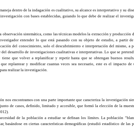
maneja dentro de la indagación es cualitativo, su alcance es interpretativo y su dis
 investigación con bases establecidas, guiando lo que debe de realizar el investig
la observación sistemática, como las técnicas modelos la extracción y producción d
vestigador entender lo que está pasando con su objeto de estudio, a partir de l
icación del conocimiento, solo el descubrimiento e interpretación del mismo, a p
 del desarrollo de investigaciones cualitativas e interpretativas. Lo que se pretend
se tiene que volver a replanificar y repetir hasta que se obtengan buenos result
e que replantear y modificar cuantas veces sea necesario, este es el impacto de
para realizar la investigación.
ión nos encontramos con una parte importante que caracteriza la investigación sie
unto de casos, definido, limitado y accesible, que formó la elección de la muestr
2012).
a necesidad de la población a estudiar se definan los límites. La población “bl
r, basándose en ciertas características demográficas (estudió estadístico de las p