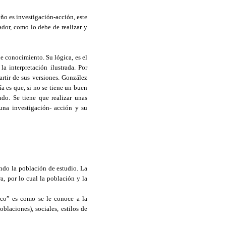
eño es investigación-acción, este
ador, como lo debe de realizar y
e conocimiento. Su lógica, es el
a interpretación ilustrada. Por
artir de sus versiones. González
ía es que, si no se tiene un buen
ado. Se tiene que realizar unas
 una investigación- acción y su
ndo la población de estudio. La
a, por lo cual la población y la
anco” es como se le conoce a la
oblaciones), sociales, estilos de