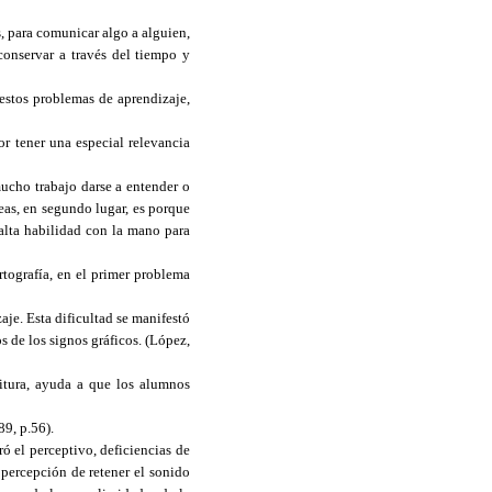
s, para comunicar algo a alguien,
conservar a través del tiempo y
estos problemas de aprendizaje,
or tener una especial relevancia
mucho trabajo darse a entender o
eas, en segundo lugar, es porque
falta habilidad con la mano para
ortografía, en el primer problema
zaje. Esta dificultad se manifestó
os de los signos gráficos. (López,
ritura, ayuda a que los alumnos
89, p.56).
ró el perceptivo, deficiencias de
 percepción de retener el sonido