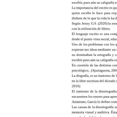
escribir, pues aún su caligrafía 
La importancia del escrito es qu
quien escribe lo hace para exp
disfrute de lo que la vida le ha 
Según Jenny G.S. (2020) la ens
con la utilización de libros.
El lenguaje escrito es una comp
desde el punto vista social, edu
Uno de los problemas con los qu
expresar sus ideas mediante un 
no dominaban la ortografía y co
escribir pues aún su caligrafía 
En cuestión de las distintas com
psicológico, (Ajuriaguerra, 2004
La disgrafía, es un trastorno de 
en la libre escritura del dictado
2016)
El trastorno de la disortograf
encuentren los errores para apren
Asimismo, García lo define como 
Las causas de la disortografía s
memoria visual y auditiva. Ésta