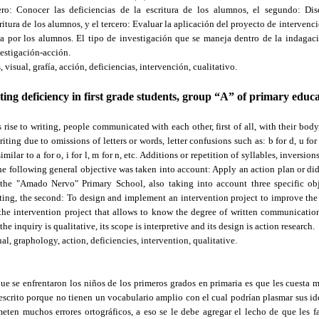
mero: Conocer las deficiencias de la escritura de los alumnos, el segundo: Di
ritura de los alumnos, y el tercero: Evaluar la aplicación del proyecto de interven
a por los alumnos. El tipo de investigación que se maneja dentro de la indagació
vestigación-acción.
s, visual, grafía, acción, deficiencias, intervención, cualitativo.
ing deficiency in first grade students, group “A” of primary educ
ise to writing, people communicated with each other, first of all, with their body
ting due to omissions of letters or words, letter confusions such as: b for d, u for n
milar to a for o, i for l, m for n, etc. Additions or repetition of syllables, inversions 
 the following general objective was taken into account: Apply an action plan or di
the "Amado Nervo" Primary School, also taking into account three specific obje
iting, the second: To design and implement an intervention project to improve the 
 the intervention project that allows to know the degree of written communicatio
he inquiry is qualitative, its scope is interpretive and its design is action research.
ual, graphology, action, deficiencies, intervention, qualitative.
e se enfrentaron los niños de los primeros grados en primaria es que les cuesta 
escrito porque no tienen un vocabulario amplio con el cual podrían plasmar sus id
eten muchos errores ortográficos, a eso se le debe agregar el lecho de que les f