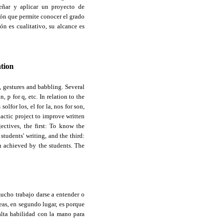
señar y aplicar un proyecto de
ción que permite conocer el grado
n es cualitativo, su alcance es
ation
, gestures and babbling. Several
, p for q, etc. In relation to the
solfor los, el for la, nos for son,
dactic project to improve written
ctives, the first: To know the
students' writing, and the third:
n achieved by the students. The
mucho trabajo darse a entender o
eas, en segundo lugar, es porque
alta habilidad con la mano para