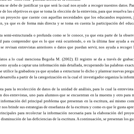
ta se debe de justificar ya que será la cual nos ayude a recoger nuestros datos. Pa
e de los objetivos es que se toma la elección de la entrevista, para que resuelva las
e un proyecto que cuente con aquellas necesidades que los educandos requieren, j
ón, ya que es de forma más directa y se toma en cuenta la participación del educ
ista semi-estructurada o profunda como se le conoce, ya que esta parte de la obse
 para comprender que es lo que está ocurriendo, o en la última fase ayuda a esc
, se revisan entrevistas anteriores o datos que puedan servir, nos ayuda a recoger
datos a lo cual menciona Begoña M. (2002). El registro se da a través de graba
 esto ayuda a captar una información más detallada, recuperando las palabras exacta
e utilice la grabadora ya que ayudan a estructurar lo dicho y plantear nuevas pregu
e desarrolla a partir de la categorización en la cual el investigador organiza la info
sta para la recolección de datos de la unidad de análisis, para lo cual la entrevist
án dos entrevistas, uno para alumnos que se encuentran en la muestra y otro para ma
información del principal problema que presentan en la escritura, así mismo como
e nos brinde sus estrategias de enseñanza de la escritura y como es que le gusta apren
incipales para recolectar la información necesaria para la elaboración del proyec
a disminución de las deficiencias de la escritura. A continuación, se presentan los gu