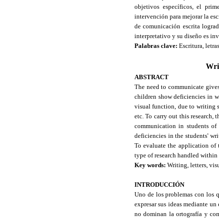
objetivos específicos, el pri
intervención para mejorar la esc
de comunicación escrita lograd
interpretativo y su diseño es in
Palabras clave:
Escritura, letra
Writ
ABSTRACT
The need to communicate gives r
children show deficiencies in wri
visual function, due to writing si
etc. To carry out this research,
communication in students of 
deficiencies in the students' wr
To evaluate the application of
type of research handled within t
Key words:
Writing, letters, vis
INTRODUCCIÓN
Uno de los problemas con los qu
expresar sus ideas mediante un 
no dominan la ortografía y com