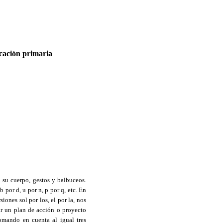
ucación primaria
n su cuerpo, gestos y balbuceos.
 por d, u por n, p por q, etc. En
siones sol por los, el por la, nos
car un plan de acción o proyecto
omando en cuenta al igual tres