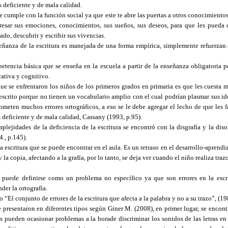
es deficiente y de mala calidad.
e cumple con la función social ya que este te abre las puertas a otros conocimiento
resar sus emociones, conocimientos, sus sueños, sus deseos, para que les pueda 
dado, descubrir y escribir sus vivencias.
eñanza de la escritura es manejada de una forma empírica, simplemente refuerzan 
etencia básica que se enseña en la escuela a partir de la enseñanza obligatoria p
cativa y cognitivo.
e se enfrentaron los niños de los primeros grados en primaria es que les cuesta 
escrito porque no tienen un vocabulario amplio con el cual podrían plasmar sus id
meten muchos errores ortográficos, a eso se le debe agregar el lecho de que les 
es deficiente y de mala calidad, Cassany (1993, p.95).
plejidades de la deficiencia de la escritura se encontró con la disgrafía y la dis
., p.145).
la escritura que se puede encontrar en el aula. Es un retraso en el desarrollo-aprendi
 y la copia, afectando a la grafía, por lo tanto, se deja ver cuando el niño realiza traz
ía puede definirse como un problema no específico ya que son errores en la esc
der la ortografía.
“El conjunto de errores de la escritura que afecta a la palabra y no a su trazo”, (19
e presentaron en diferentes tipos según Giner M. (2008), en primer lugar, se encont
s pueden ocasionar problemas a la horade discriminar los sonidos de las letras en