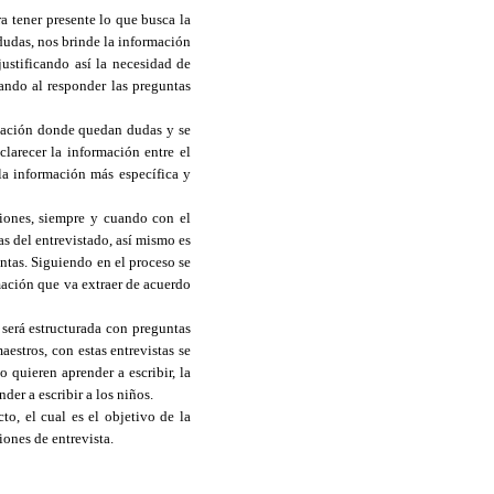
ra tener presente lo que busca la
 dudas, nos brinde la información
ustificando así la necesidad de
ando al responder las preguntas
rvación donde quedan dudas y se
larecer la información entre el
 la información más específica y
ciones, siempre y cuando con el
s del entrevistado, así mismo es
ntas. Siguiendo en el proceso se
rmación que va extraer de acuerdo
a será estructurada con preguntas
estros, con estas entrevistas se
 quieren aprender a escribir, la
der a escribir a los niños.
to, el cual es el objetivo de la
iones de entrevista.