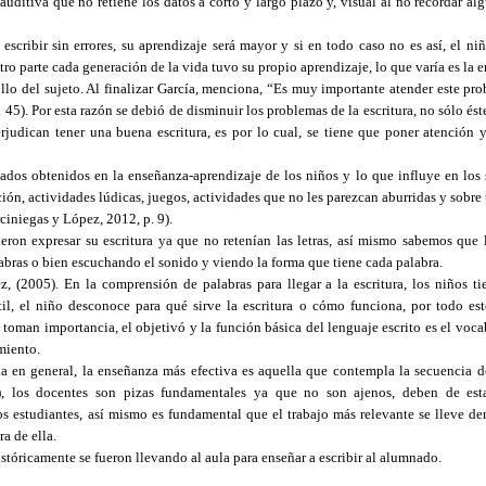
uditiva que no retiene los datos a corto y largo plazo y, visual al no recordar alg
n escribir sin errores, su aprendizaje será mayor y si en todo caso no es así, el n
tro parte cada generación de la vida tuvo su propio aprendizaje, lo que varía es la
ollo del sujeto. Al finalizar García, menciona, “Es muy importante atender este pr
 45). Por esta razón se debió de disminuir los problemas de la escritura, no sólo é
rjudican tener una buena escritura, es por lo cual, se tiene que poner atención y
tados obtenidos en la enseñanza-aprendizaje de los niños y lo que influye en los s
ión, actividades lúdicas, juegos, actividades que no les parezcan aburridas y sobr
iniegas y López, 2012, p. 9).
ron expresar su escritura ya que no retenían las letras, así mismo sabemos que l
labras o bien escuchando el sonido y viendo la forma que tiene cada palabra.
(2005). En la comprensión de palabras para llegar a la escritura, los niños ti
til, el niño desconoce para qué sirve la escritura o cómo funciona, por todo est
toman importancia, el objetivó y la función básica del lenguaje escrito es el voca
miento.
a en general, la enseñanza más efectiva es aquella que contempla la secuencia d
), los docentes son pizas fundamentales ya que no son ajenos, deben de estar
los estudiantes, así mismo es fundamental que el trabajo más relevante se lleve de
a de ella.
tóricamente se fueron llevando al aula para enseñar a escribir al alumnado.