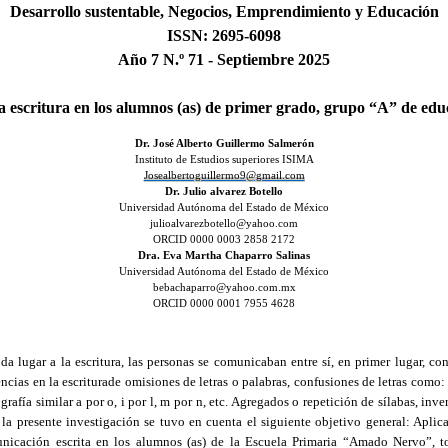
Desarrollo sustentable, Negocios, Emprendimiento y Educación
ISSN: 2695-6098
Año 7 N.º 71 - Septiembre 2025
la escritura en los alumnos (as) de primer grado, grupo “A” de ed
Dr. José Alberto Guillermo Salmerón
Instituto de Estudios superiores ISIMA
Josealbertoguillermo9@gmail.com
Dr. Julio alvarez Botello
Universidad Autónoma del Estado de México
julioalvarezbotello@yahoo.com
ORCID 0000 0003 2858 2172
Dra. Eva Martha Chaparro Salinas
Universidad Autónoma del Estado de México
bebachaparro@yahoo.com.mx
ORCID 0000 0001 7955 4628
 lugar a la escritura, las personas se comunicaban entre sí, en primer lugar, co
ncias en la escriturade omisiones de letras o palabras, confusiones de letras como: b
grafía similar a por o, i por l, m por n, etc. Agregados o repetición de sílabas, inver
o la presente investigación se tuvo en cuenta el siguiente objetivo general: Apli
unicación escrita en los alumnos (as) de la Escuela Primaria “Amado Nervo”, t