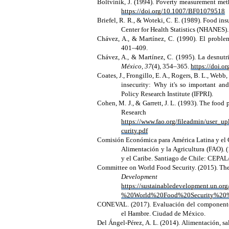
Boltvinik, J. (1994). Poverty measurement m
https://doi.org/10.1007/BF01079518
Briefel, R. R., & Woteki, C. E. (1989). Food i
Center for Health Statistics (NHANES).
Chávez, A., & Martínez, C. (1990).
El proble
401–409.
Chávez, A., & Martínez, C. (1995). La desnutr
México, 37
(4), 354–365.
https://doi.
Coates, J., Frongillo, E. A., Rogers, B. L., Webb,
insecurity: Why it's so important and
Policy Research Institute (IFPRI).
Cohen, M. J., & Garrett, J. L. (1993). The food 
Researc
https://www.fao.org/fileadmin/user_u
curity.pdf
Comisión Económica para América Latina y el 
Alimentación y la Agricultura (FAO). (
y el Caribe.
Santiago de Chile: CEPAL
Committee on World Food Security. (2015). Th
Development
https://sustainabledevelopment.un.
%20World%20Food%20Security%20
CONEVAL. (2017). Evaluación del componente 
el Hambre. Ciudad de México.
Del Ángel-Pérez, A. L. (2014). Alimentación, s