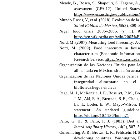
Meade, B., Rosen, S., Shapouri, S., Tegene, A.
assessment (GFA-12). United State
https://www.ers.usda.gov/publication
Mundo-Rosas, V., et al. (2018). Evolución de l
Salud Pública de México, 60
(3), 309–
Niger food crisis 2005–2006. (s. f.).
W
https://en.wikipedia.org/wiki/2005
Nord, M. (2007). Measuring food insecurity: A
Nord, M. (2009). Food insecurity in house
characteristics (Economic Informatio
Research Service.
https://www.ers.usda
Organización de las Naciones Unidas para la
alimentaria en México: situación actu
Organización de las Naciones Unidas para la 
inseguridad alimentaria en 
biblioteca.hegoa.ehu.eus
Page, M. J., McKenzie, J. E., Bossuyt, P. M., Bou
J. M., Akl, E. A., Brennan, S. E., Chou,
Li, T., Loder, E. W., Mayo-Wilson,
statement: An updated guidelin
https://doi.org/10.1136/bmj.n71
Pelto, G. H., & Pelto, P. J. (1983).
Diet a
Interdisciplinary History, 14
(2), 507–
Quisumbing, A. R., Brown, L. R., Feldstein, H. 
developing countries. Washington, D