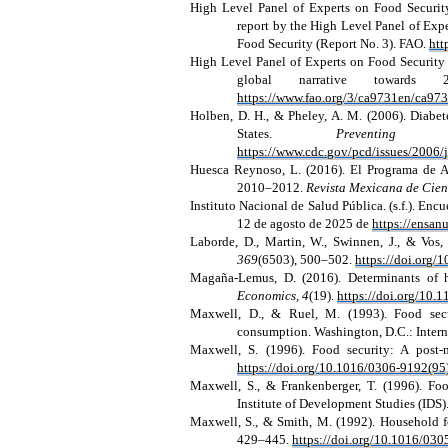
High Level Panel of Experts on Food Security
report by the High Level Panel of Exp
Food Security (Report No. 3). FAO.
htt
High Level Panel of Experts on Food Security a
global narrative towards
https://www.fao.org/3/ca9731en/ca97
Holben, D. H., & Pheley, A. M. (2006).
Diabet
States.
Preventin
https://www.cdc.gov/pcd/issues/2006/
Huesca Reynoso, L. (2016). El Programa de A
2010–2012.
Revista Mexicana de Cienc
Instituto Nacional de Salud Pública. (s.f.). E
12 de agosto de 2025 de
https://ensan
Laborde, D., Martin, W., Swinnen, J., & Vos,
369
(6503), 500–502.
https://doi.org/
Magaña-Lemus, D. (2016). Determinants of 
Economics, 4
(19).
https://doi.org/10
Maxwell, D., & Ruel, M. (1993). Food secu
consumption. Washington, D.C.: Interna
Maxwell, S. (1996). Food security: A post-
https://doi.org/10.1016/0306-9192(9
Maxwell, S., & Frankenberger, T. (1996). Foo
Institute of Development Studies (IDS)
Maxwell, S., & Smith, M. (1992). Household f
429–445.
https://doi.org/10.1016/03