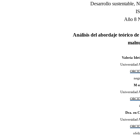
Desarrollo sustentable,
I
Año 8 N
Análisis del abordaje teórico de
malnu
Valeria Ide
Universidad 
ORCID
neg
M en
Universidad 
ORCID
Dra. en C
Universidad 
ORCID
ofel