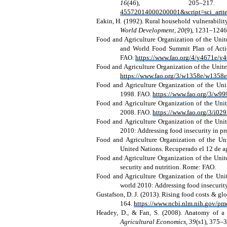
16
(46), 205–
45572014000200001&script=sci_artte
Eakin, H. (1992). Rural household vulnerability
World Development, 20
(9), 1231–124
Food and Agriculture Organization of the Uni
and World Food Summit Plan of Act
FAO.
https://www.fao.org/4/y4671e/y
Food and Agriculture Organization of the Unite
https://www.fao.org/3/w1358e/w1358
Food and Agriculture Organization of the Unit
1998. FAO.
https://www.fao.org/3/w9
Food and Agriculture Organization of the Unit
2008. FAO.
https://www.fao.org/3/i02
Food and Agriculture Organization of the Unit
2010: Addressing food insecurity in pr
Food and Agriculture Organization of the Unit
United Nations. Recuperado el 12 de 
Food and Agriculture Organization of the Unite
security and nutrition. Rome: FAO.
Food and Agriculture Organization of the Unit
world 2010: Addressing food insecurity
Gustafson, D. J. (2013). Rising food costs & gl
164.
https://www.ncbi.nlm.nih.gov/p
Headey, D., & Fan, S. (2008). Anatomy of a 
Agricultural Economics, 39
(s1), 375–