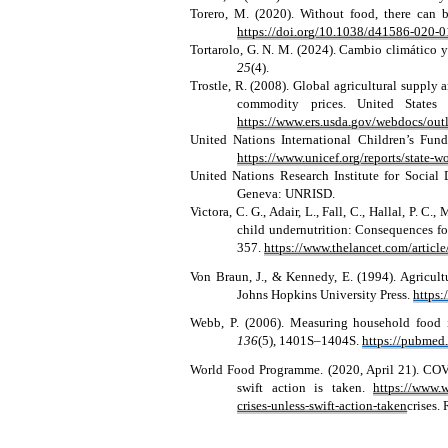
Torero, M. (2020). Without food, there can
https://doi.org/10.1038/d41586-020-
Tortarolo, G. N. M. (2024). Cambio climático y
25
(4).
Trostle, R. (2008). Global agricultural supply 
commodity prices. United States 
https://www.ers.usda.gov/webdocs/o
United Nations International Children’s Fun
https://www.unicef.org/reports/state-w
United Nations Research Institute for Social
Geneva: UNRISD.
Victora, C. G., Adair, L., Fall, C., Hallal, P. C.
child undernutrition: Consequences fo
357.
https://www.thelancet.com/articl
Von Braun, J., & Kennedy, E. (1994). Agricult
Johns Hopkins University Press.
https
Webb, P. (2006). Measuring household food i
136
(5), 1401S–1404S.
https://pubmed
World Food Programme. (2020, April 21). COVI
swift action is taken.
https://www.
crises-unless-swift-action-taken
crises.