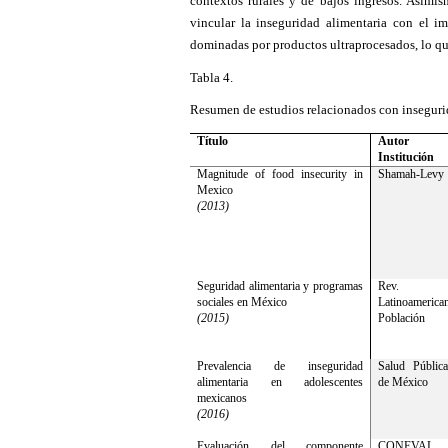
contextos rurales y de bajos ingresos. Asimi
vincular la inseguridad alimentaria con el i
dominadas por productos ultraprocesados, lo q
Tabla 4.
Resumen de estudios relacionados con inseguri
Título
Autor
Institución
Magnitude of food insecurity in
Shamah‑Levy
Mexico
(2013)
Seguridad alimentaria y programas
Rev.
sociales en México
Latinoameric
(2015)
Población
Prevalencia de inseguridad
Salud Públic
alimentaria en adolescentes
de México
mexicanos
(2016)
Evaluación del componente
CONEVAL