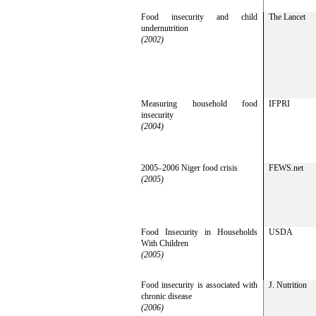
Food insecurity and child
The Lancet
undernutrition
(2002)
Measuring household food
IFPRI
insecurity
(2004)
2005–2006 Niger food crisis
FEWS.net
(2005)
Food Insecurity in Households
USDA
With Children
(2005)
Food insecurity is associated with
J. Nutrition
chronic disease
(2006)