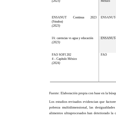
(2023)
México
ENSANUT Continua 2023
ENSANUT-
(Sinaloa)
(2023)
IA: carencias vs agua y educación
ENSANUT-
(2023)
FAO SOFI 202
FAO
4 – Capítulo México
(2024)
Fuente: Elaboración propia con base en la bús
Los estudios revisados evidencian que factores
pobreza multidimensional, las desigualdade
alimentos ultraprocesados han deteriorado la c