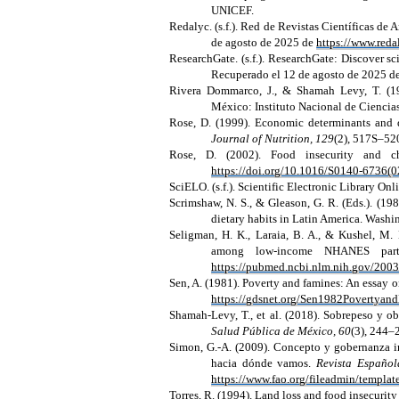
UNICEF.
Redalyc. (s.f.). Red de Revistas Científicas de
de agosto de 2025 de
https://www.reda
ResearchGate.
(s.f.). ResearchGate: Discover s
Recuperado el 12 de agosto de 2025 d
Rivera Dommarco, J., & Shamah Levy, T. (199
México: Instituto Nacional de Ciencia
Rose, D. (1999). Economic determinants and d
Journal of Nutrition, 129
(2), 517S–52
Rose, D. (2002). Food insecurity and ch
https://doi.org/10.1016/S0140-6736(
SciELO. (s.f.). Scientific Electronic Library Onl
Scrimshaw, N. S., & Gleason, G. R. (Eds.). (19
dietary habits in Latin America. Washi
Seligman, H. K., Laraia, B. A., & Kushel, M. 
among low-income NHANES part
https://pubmed.ncbi.nlm.nih.gov/200
Sen, A. (1981). Poverty and famines: An essay o
https://gdsnet.org/Sen1982Povertyan
Shamah-Levy, T., et al.
(2018). Sobrepeso y o
Salud Pública de México, 60
(3), 244–
Simon, G.-A. (2009). Concepto y gobernanza i
hacia dónde vamos.
Revista Español
https://www.fao.org/fileadmin/templa
Torres, R. (1994). Land loss and food insecurit