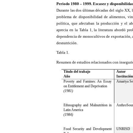
Periodo 1980 – 1999. Escasez y disponibilida
Durante las dos últimas décadas del siglo XX, 
problema de disponibilidad de alimentos, vinc
política, que afectaban la producción y el ab
aprecia en la Tabla 1, la literatura abordó pr
dependencia de monocultivos de exportación, as
desnutrición.
Tabla 1.
Resumen de estudios relacionados con inseguri
Título del trabajo
Autor
Año
Institución
Poverty and Famines: An Essay
Amartya S
on Entitlement and Deprivation
(1981)
Ethnography and Malnutrition in
AnthroSour
Latin America
(1984)
Food Security and Development
UNRISD