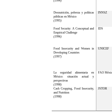
(1994)
Desnutrición, pobreza y políticas
INNSZ
públicas en México
(1995)
Food Security: A Conceptual and
IDS
Empirical Challenge
(1996)
Food Insecurity and Women in
UNICEF
Developing Countries
(1997)
La seguridad alimentaria en
FAO Méxi
México: situación actual y
perspectivas
(1998)
Cash Cropping, Food Insecurity,
JSTOR
and Nutrition
(1998)