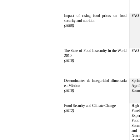
Impact of rising food prices on food
FAO
security and nutrition
(2008)
The State of Food Insecurity in the World
FAO
2010
(2010)
Determinantes de inseguridad alimentaria
Spri
en México
Agri
(2010)
Econ
Food Security and Climate Change
High
(2012)
Pan
Expe
Food
Secur
and
Nutri