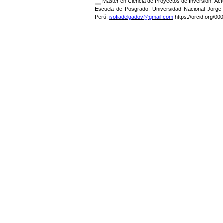
Máster en Ciencia de Proyectos de Inversión. Ac
Escuela de Posgrado. Universidad Nacional Jorg
Perú.
isofiadelgadov@gmail.com
https://orcid.org/0