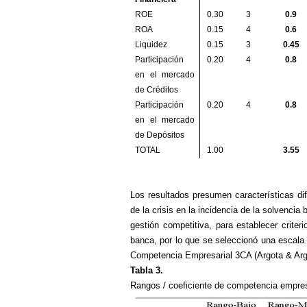
ROE
0.30
3
0.9
ROA
0.15
4
0.6
Liquidez
0.15
3
0.45
Participación
0.20
4
0.8
en el mercado
de Créditos
Participación
0.20
4
0.8
en el mercado
de Depósitos
TOTAL
1.00
3.55
Los resultados presumen características dif
de la crisis en la incidencia de la solvencia 
gestión competitiva, para establecer criter
banca, por lo que se seleccionó una escala d
Competencia Empresarial 3CA (Argota & Argot
Tabla 3.
Rangos / coeficiente de competencia empres