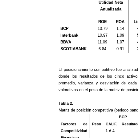
Utilidad Neta
Anualizada
ROE
ROA
Li
BCP
10.79
1.14
Interbank
10.97
1.09
BBVA
11.09
1.07
SCOTIABANK
6.84
0.91
El posicionamiento competitivo fue analizad
donde los resultados de los cinco activos
promedio, varianza y desviación de cada u
valorativos en el peso de la matriz de posic
Tabla 2.
Matriz de posición competitiva (periodo pan
BCP
Factores de
Peso
CALIF.
Resultad
Competitividad
1 A 4
Financiera