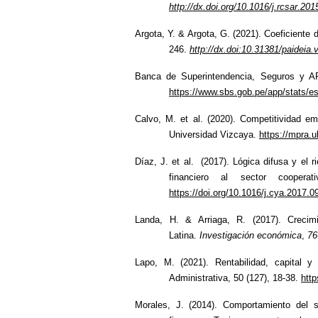
http://dx.doi.org/10.1016/j.rcsar.201
Argota, Y. & Argota, G. (2021). Coeficient
246.
http://dx.doi:10.31381/paideia.
Banca de Superintendencia, Seguros y AF
https://www.sbs.gob.pe/app/stats/es
Calvo, M. et al. (2020). Competitividad e
Universidad Vizcaya.
https://mpra.
Díaz, J. et al. (2017). Lógica difusa y el 
financiero al sector coopera
https://doi.org/10.1016/j.cya.2017.0
Landa, H.
&
Arriaga, R. (2017). Crecimi
Latina.
Investigación económica
,
76
Lapo, M. (2021). Rentabilidad, capital y 
Administrativa, 50 (127), 18-38.
http
Morales, J. (2014). Comportamiento del