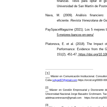
finanzas. Tesis para optar el g
Universidad de San Martín de Post
Nava, M. (2009). Análisis financiero:
eficiente.
Revista Venezolana de Ge
PaySpaceMagazine (2021). Los 5 mejores 
5-mejores-bancos-en-peru/
Platonova, E. et al.
(2018). The Impact of
Performance: Evidence from the 
151(2), 451-47.
https://doi.org/10.1
[1]
Máster en Comunicación Institucional. Consult
Cuba
solyap87@gmail.com
https://orcid.org/0000-0
[2]
Máster en Gestión Empresarial y Doctorante d
Universidad Nacional Jorge Basadre Grohmann. Tacn
adelmacontrerasm@gmail.com
https://orcid.org/
[3]