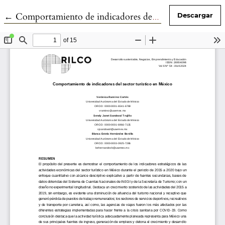
Volver a los detalles del artículo
←
Comportamiento de indicadores del sector turístico en México
Descargar