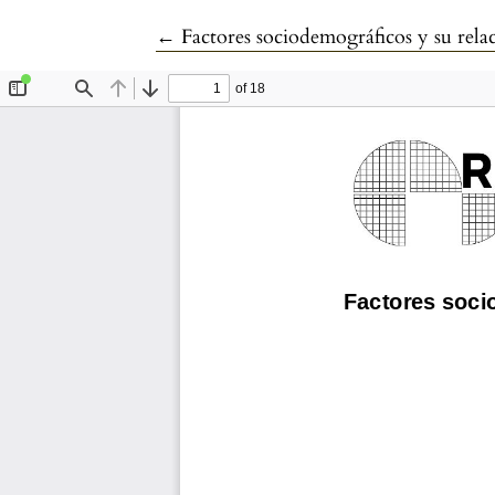
Volver a los detalles del artículo
←
Factores sociodemográficos y su relac