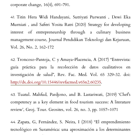
corporate change, 16(4), 691-791.
Titin Hera Widi Handayani, Sutriyati Purwanti , Dewi Eka
Murniati , and Safitri Yosita Ratri (2020) Strategy for developing
interest of entrepreneurship through a culinary business
management course, Journal Pendidikan Teknologi dan Kejuruan,
Vol. 26, No. 2, 162-172
Troncoso-Pantoja, C y Amaya-Placencia, A (2017) “Entrevista:
guía práctica para la recolección de datos cualitativos en
investigación de salud”, Rev. Fac. Med. Vol. 65 329-32. doi:
http://dx.doi.org/10.15446/revfacmed.v65n2.60235
.
Tuatul. Mahfud, Pardjono, and B. Lastariwati, (2019) ‘Chef’s
competency as a key element in food tourism success: A literature
review’, Geoj. Tour. Geosites, vol. 26, no. 3, pp. 1057–1071
Zapata, G, Fernández, S. Neira, I (2018) “El emprendimiento
tecnológico en Suramérica: una aproximación a los determinantes