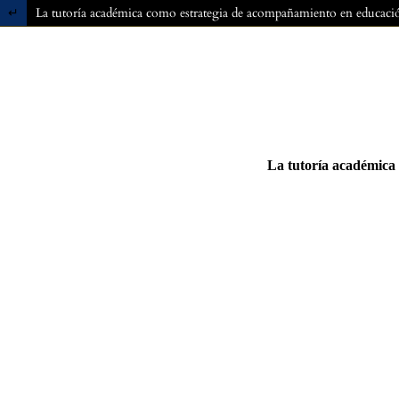
Volver a los detalles del artículo
La tutoría académica como estrategia de acompañamiento en educació