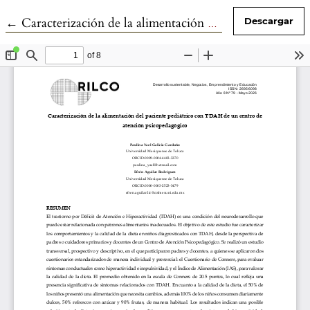
Volver a los detalles del artículo
←
Caracterización de la alimentación del paciente pediátrico con TDAH de un centro de atención psicopedagógico
Descargar