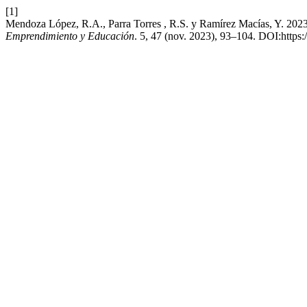
[1]
Mendoza López, R.A., Parra Torres , R.S. y Ramírez Macías, Y. 2023. E
Emprendimiento y Educación
. 5, 47 (nov. 2023), 93–104. DOI:https: