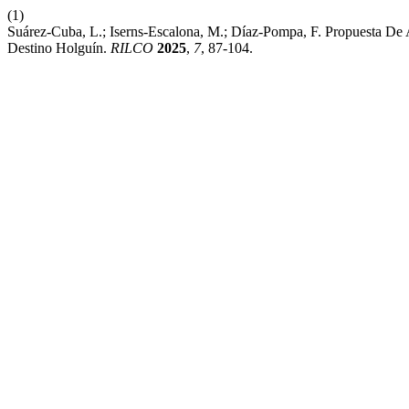
(1)
Suárez-Cuba, L.; Iserns-Escalona, M.; Díaz-Pompa, F. Propuesta De
Destino Holguín.
RILCO
2025
,
7
, 87-104.