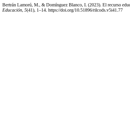
Bertrán Lamorú, M., & Domínguez Blanco, I. (2023). El recurso educa
Educación
,
5
(41), 1–14. https://doi.org/10.51896/rilcods.v5i41.77