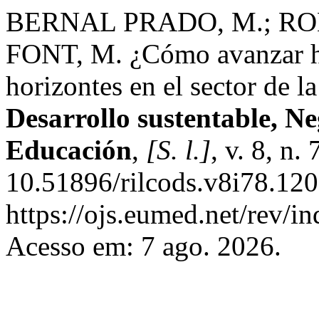
BERNAL PRADO, M.; R
FONT, M. ¿Cómo avanzar ha
horizontes en el sector de l
Desarrollo sustentable, N
Educación
,
[S. l.]
, v. 8, n
10.51896/rilcods.v8i78.120
https://ojs.eumed.net/rev/i
Acesso em: 7 ago. 2026.