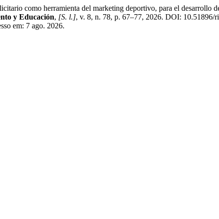
como herramienta del marketing deportivo, para el desarrollo de ins
ento y Educación
,
[S. l.]
, v. 8, n. 78, p. 67–77, 2026. DOI: 10.51896/
esso em: 7 ago. 2026.