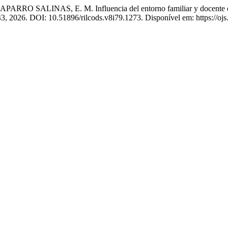
INAS, E. M. Influencia del entorno familiar y docente en el
0–43, 2026. DOI: 10.51896/rilcods.v8i79.1273. Disponível em: https://oj