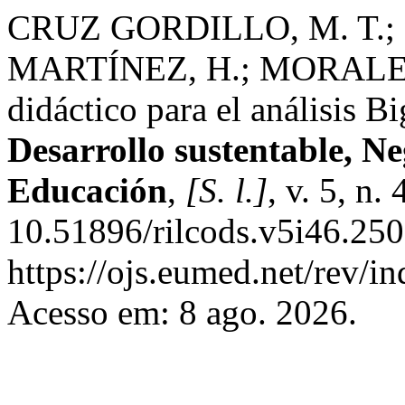
CRUZ GORDILLO, M. T.
MARTÍNEZ, H.; MORALES 
didáctico para el análisis B
Desarrollo sustentable, N
Educación
,
[S. l.]
, v. 5, n
10.51896/rilcods.v5i46.250
https://ojs.eumed.net/rev/i
Acesso em: 8 ago. 2026.