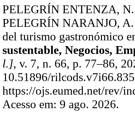
PELEGRÍN ENTENZA, N.;
PELEGRÍN NARANJO, A. Me
del turismo gastronómico en
sustentable, Negocios, E
l.]
, v. 7, n. 66, p. 77–86, 2
10.51896/rilcods.v7i66.835
https://ojs.eumed.net/rev/i
Acesso em: 9 ago. 2026.