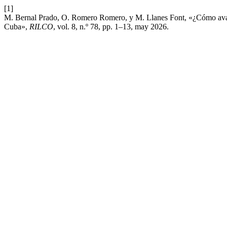
[1]
M. Bernal Prado, O. Romero Romero, y M. Llanes Font, «¿Cómo avanza
Cuba»,
RILCO
, vol. 8, n.º 78, pp. 1–13, may 2026.