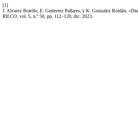
[1]
J. Alvarez Botello, E. Gutierrez Pallares, y K. Gonzalez Roldán, «D
RILCO
, vol. 5, n.º 50, pp. 112–120, dic. 2023.