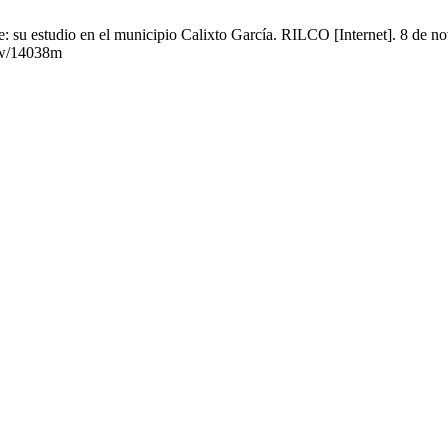
e: su estudio en el municipio Calixto García. RILCO [Internet]. 8 de n
iew/14038m