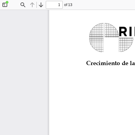
of 13
Toggle
Find
Previous
Next
Sidebar
Crecimiento de la