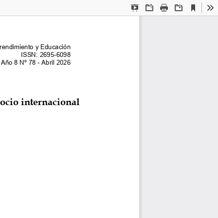
Current
Presentation
Open
Print
Download
To
View
Mode
rendimiento y Educación 
ISSN: 2695-6098 
Año 8 Nº 78 - Abril 2026
ocio internacional