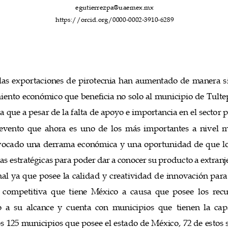
egutierrezpa@uaemex.mx
https://orcid.org/0000-0002-3910-6289
 las exportaciones de pirotecnia han aumentado de manera s
ento económico que beneficia no solo al municipio de Tultep
a que a pesar de la falta de apoyo 
e importancia 
en el sector 
vento que ahora 
es uno de los más importantes a nivel m
ovocado una derrama económica 
y una oportunidad de que lo
zas estratégicas para poder dar a conocer 
su producto a extranj
al ya que posee la calidad 
y creatividad de innovación para
 competitiva que tiene México a causa que posee los recur
 a su alcance 
y cuenta con municipios que  tienen la capa
os 125 municipios que posee 
el estado de México, 72 de estos 