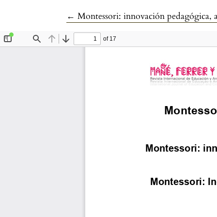
Volver a los detalles del artículo
←
Montessori: innovación pedagógica, af