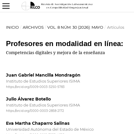
INICIO
/
ARCHIVOS
/
VOL. 8 NÚM. 30 (2026): MAYO
/
Artículos
Profesores en modalidad en línea:
Competencias digitales y mejora de la enseñanza
Juan Gabriel Mancilla Mondragón
Instituto de Estudios Superiores ISIMA
https://orcid.org/0009-0003-3250-5783
Julio Álvarez Botello
Instituto de Estudios Superiores ISIMA
https://orcid.org/0000-0003-2858-2172
Eva Martha Chaparro Salinas
Universidad Autónoma del Estado de México