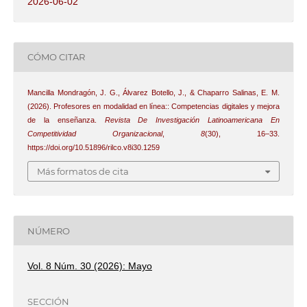
2026-06-02
CÓMO CITAR
Mancilla Mondragón, J. G., Álvarez Botello, J., & Chaparro Salinas, E. M.
(2026). Profesores en modalidad en línea:: Competencias digitales y mejora
de la enseñanza.
Revista De Investigación Latinoamericana En
Competitividad Organizacional
,
8
(30), 16–33.
https://doi.org/10.51896/rilco.v8i30.1259
Más formatos de cita
NÚMERO
Vol. 8 Núm. 30 (2026): Mayo
SECCIÓN