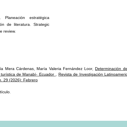
Planeación estratégica
n de literatura. Strategic
re review.
ía Mera Cárdenas, María Valeria Fernández Loor,
Determinación de
 turística de Manabí- Ecuador
,
Revista de Investigación Latinoameri
m. 29 (2026): Febrero
ículo.