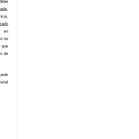
ebe
uada
,
ncia,
zado
o en
ro no
 que
yo de
uede
ial