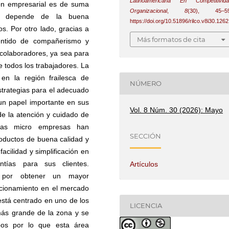
Latinoamericana En Competitivida
ión empresarial es de suma
Organizacional
,
8
(30), 45–59
to depende de la buena
https://doi.org/10.51896/rilco.v8i30.1262
os. Por otro lado, gracias a
Más formatos de cita
entido de compañerismo y
 colaboradores, ya sea para
 todos los trabajadores. La
en la región frailesca de
NÚMERO
strategias para el adecuado
un papel importante en sus
Vol. 8 Núm. 30 (2026): Mayo
de la atención y cuidado de
las micro empresas han
SECCIÓN
oductos de buena calidad y
acilidad y simplificación en
tías para sus clientes.
Artículos
 por obtener un mayor
icionamiento en el mercado
está centrado en uno de los
LICENCIA
 más grande de la zona y se
pos por lo que esta área