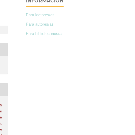
INFORMACIÓN
Para lectores/as
Para autores/as
Para bibliotecarios/as
 &
de
la
s.
n