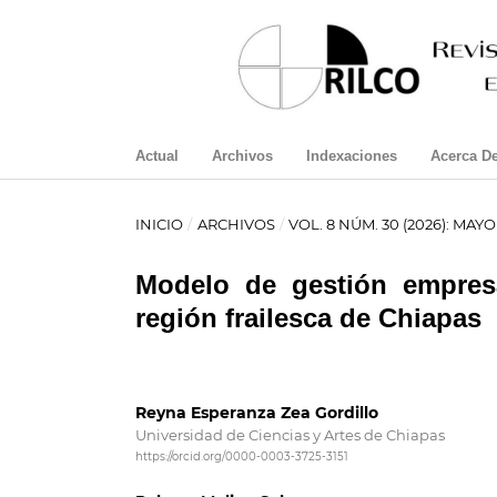
Actual
Archivos
Indexaciones
Acerca D
INICIO
/
ARCHIVOS
/
VOL. 8 NÚM. 30 (2026): MAYO
Modelo de gestión empres
región frailesca de Chiapas
Reyna Esperanza Zea Gordillo
Universidad de Ciencias y Artes de Chiapas
https://orcid.org/0000-0003-3725-3151