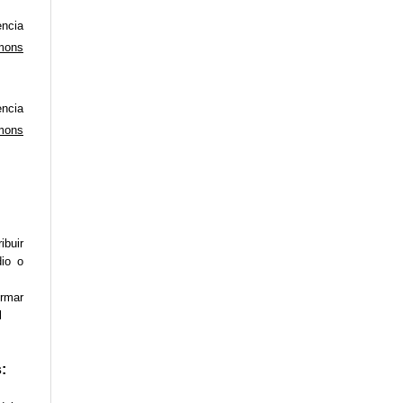
ncia
mons
ncia
mons
ibuir
dio o
ormar
l
: