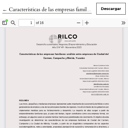
Volver a los detalles del artículo
←
Características de las empresas familiares: análisis entre empresas de Ciudad del Carmen, Campeche y Mérida, Yucatán
Descargar