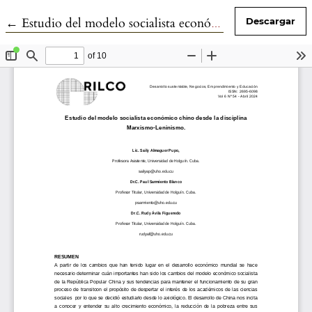
Volver a los detalles del artículo
←
Estudio del modelo socialista económico chino desde la disciplina Marxismo-Leninismo
Descargar