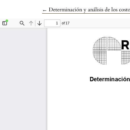
Volver a los detalles del artículo
←
Determinación y análisis de los cost